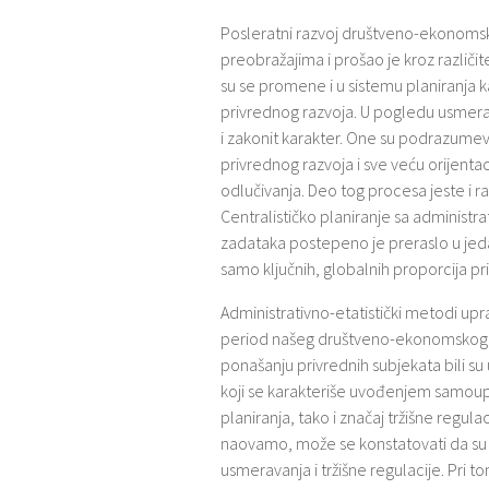
Posleratni razvoj društveno-ekonomsk
preobražajima i prošao je kroz različ
su se promene i u sistemu planiranja kao
privrednog razvoja. U pogledu usmera
i zakonit karakter. One su podrazume
privrednog razvoja i sve veću orijent
odlučivanja. Deo tog procesa jeste i ra
Centralističko planiranje sa administr
zadataka postepeno je preraslo u jedan
samo ključnih, globalnih proporcija pr
Administrativno-etatistički metodi upr
period našeg društveno-ekonomskog ra
ponašanju privrednih subjekata bili su
koji se karakteriše uvođenjem samoup
planiranja, tako i značaj tržišne regul
naovamo, može se konstatovati da su s
usmeravanja i tržišne regulacije. Pri 