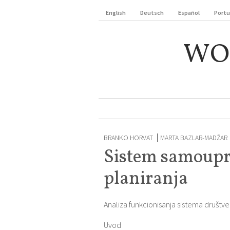
English
Deutsch
Español
Port
WO
BRANKO HORVAT
MARTA BAZLAR-MADŽAR
Sistem samoupr
planiranja
Analiza funkcionisanja sistema društv
Uvod