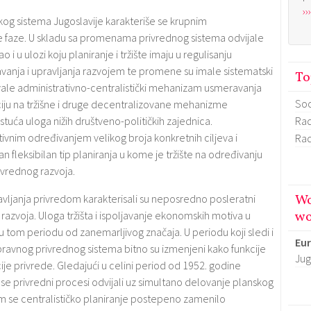
›››
og sistema Jugoslavije karakteriše se krupnim
ite faze. U skladu sa promenama privrednog sistema odvijale
 i u ulozi koju planiranje i tržište imaju u regulisanju
vanja i upravljanja razvojem te promene su imale sistematski
To
vale administrativno-centralistički mehanizam usmeravanja
Soc
aciju na tržišne i druge decentralizovane mehanizme
Rad
stuća uloga nižih društveno-političkih zajednica.
ativnim određivanjem velikog broja konkretnih ciljeva i
Rad
 fleksibilan tip planiranja u kome je tržište na određivanju
ivrednog razvoja.
Wo
avljanja privredom karakterisali su neposredno posleratni
wo
zvoja. Uloga tržišta i ispoljavanje ekonomskih motiva u
 u tom periodu od zanemarljivog značaja. U periodu koji sledi i
Eu
ravnog privrednog sistema bitno su izmenjeni kako funkcije
Jug
acije privrede. Gledajući u celini period od 1952. godine
e privredni procesi odvijali uz simultano delovanje planskog
tom se centralističko planiranje postepeno zamenilo