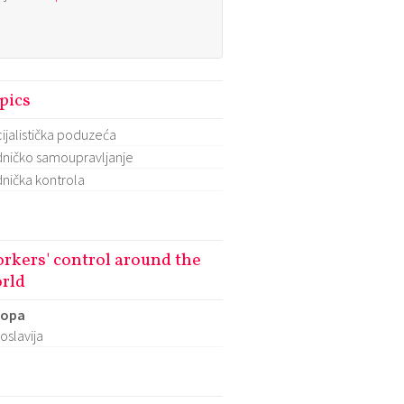
pics
ijalistička poduzeća
ničko samoupravljanje
nička kontrola
rkers' control around the
rld
ropa
oslavija