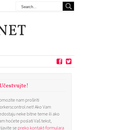
NET
Učestvujte!
omozite nam proširiti
orkerscontrol.net! Ako Vam
edostaju neke bitne teme ili ako
am hoćete poslati Vaš tekst,
rijavite se
preko kontakt-formulara