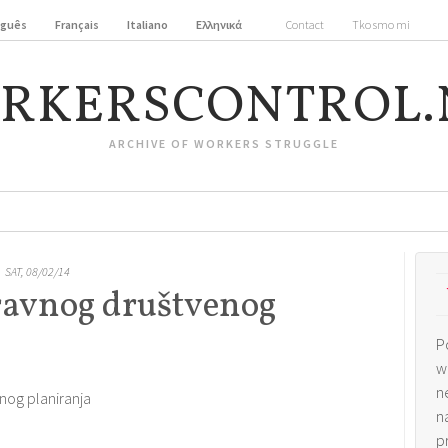
uguês
Français
Italiano
Ελληνικά
Contact
Tko smo mi
RKERSCONTROL.
ARCHIVE OF WORKERS STRUGGLE
SAT, 08/02/14
avnog društvenog
P
w
n
enog planiranja
n
p