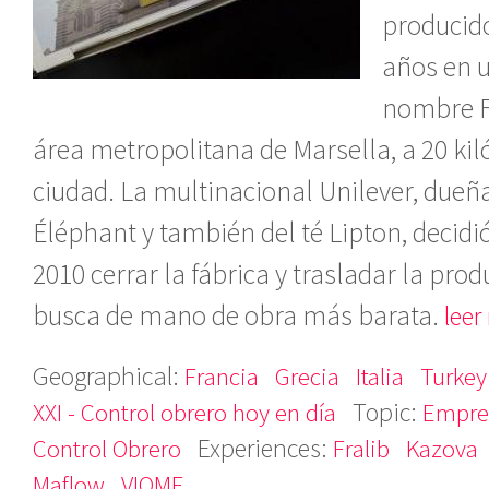
producid
años en u
nombre Fr
área metropolitana de Marsella, a 20 kil
ciudad. La multinacional Unilever, dueñ
Éléphant y también del té Lipton, decid
2010 cerrar la fábrica y trasladar la pro
busca de mano de obra más barata.
leer
Geographical:
Francia
Grecia
Italia
Turkey
Topic:
XXI - Control obrero hoy en día
Empre
Experiences:
Control Obrero
Fralib
Kazova
Maflow
VIOME