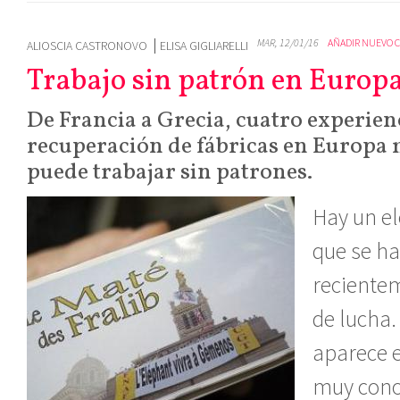
MAR, 12/01/16
AÑADIR NUEVO 
ALIOSCIA CASTRONOVO
ELISA GIGLIARELLI
Trabajo sin patrón en Europ
De Francia a Grecia, cuatro experien
recuperación de fábricas en Europa 
puede trabajar sin patrones.
Hay un el
que se h
reciente
de lucha.
aparece e
muy conoc