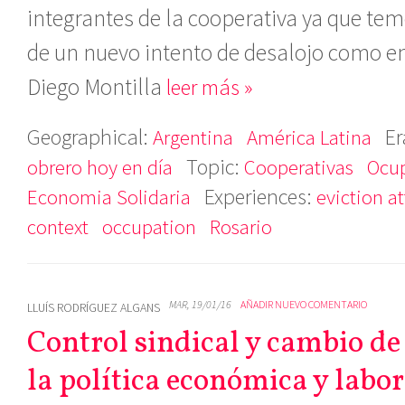
integrantes de la cooperativa ya que tem
de un nuevo intento de desalojo como en
Diego Montilla
leer más »
Geographical:
Er
Argentina
América Latina
Topic:
obrero hoy en día
Cooperativas
Ocup
Experiences:
Economia Solidaria
eviction a
context
occupation
Rosario
MAR, 19/01/16
AÑADIR NUEVO COMENTARIO
LLUÍS RODRÍGUEZ ALGANS
Control sindical y cambio d
la política económica y labor