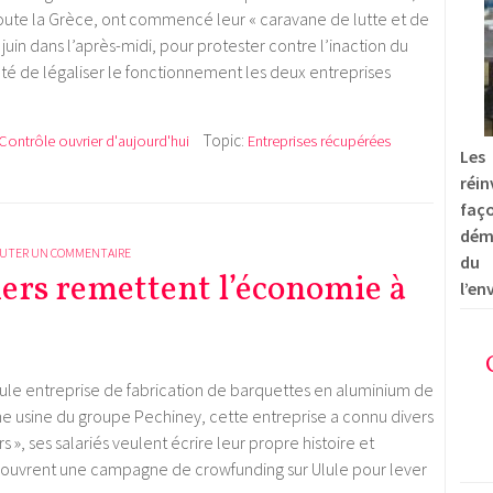
oute la Grèce, ont commencé leur « caravane de lutte et de
 juin dans l’après-midi, pour protester contre l’inaction du
é de légaliser le fonctionnement les deux entreprises
Topic:
 Contrôle ouvrier d'aujourd'hui
Entreprises récupérées
Les
réin
fa
dém
UTER UN COMMENTAIRE
du
iers remettent l’économie à
l’en
eule entreprise de fabrication de barquettes en aluminium de
nne usine du groupe Pechiney, cette entreprise a connu divers
 », ses salariés veulent écrire leur propre histoire et
ls ouvrent une campagne de crowfunding sur Ulule pour lever