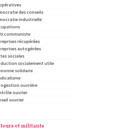
opératives
ocratie des conseils
ocratie industrielle
cupations
rti communiste
reprises récupérées
reprises autogérées
tes sociales
duction socialement utile
nomie solidaire
ndicalisme
ogestion ouvrière
trôle ouvrier
seil ouvrier
teurs et militants