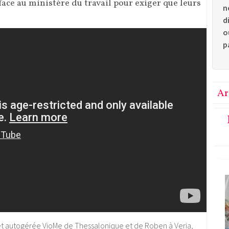
 face au ministère du travail pour exiger que leurs
n
d
o
p
Ar
 et autogérée VioMe de Thessalonique et de Roben à Veria,