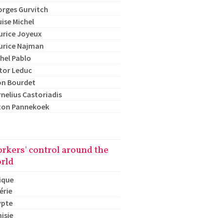
rges Gurvitch
ise Michel
urice Joyeux
urice Najman
hel Pablo
tor Leduc
on Bourdet
nelius Castoriadis
ton Pannekoek
rkers' control around the
rld
ique
érie
ypte
isie