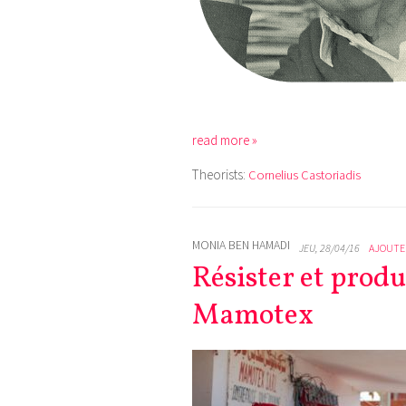
read more »
Theorists:
Cornelius Castoriadis
MONIA BEN HAMADI
JEU, 28/04/16
AJOUTE
Résister et produi
Mamotex