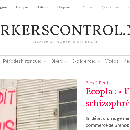
uguês
Français
Italiano
Ελληνικά
Contact
Qui sommes-nous?
RKERSCONTROL.
ARCHIVE OF WORKERS STRUGGLE
Périodes historiques
Divers
Expériences
Vidéos
Me
Benoît Borrits
Ecopla : « l
schizophrè
En dépit d’un jugemen
commerce de Grenoble,