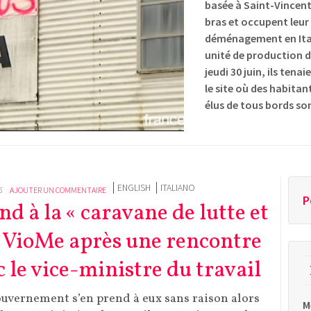
basée à Saint-Vincent
bras et occupent leur
déménagement en Ital
unité de production 
jeudi 30 juin, ils ten
le site où des habita
élus de tous bords son
ENGLISH
ITALIANO
6
AJOUTER UN COMMENTAIRE
P
nd à la « caravane de lutte et
de VioMe après une rencontre
c le vice-ministre du travail
ouvernement s’en prend à eux sans raison alors
M