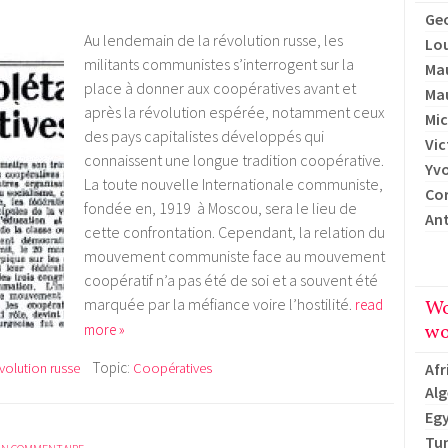
Geo
Au lendemain de la révolution russe, les
Lou
militants communistes s’interrogent sur la
Ma
place à donner aux coopératives avant et
Ma
après la révolution espérée, notamment ceux
Mic
des pays capitalistes développés qui
Vic
connaissent une longue tradition coopérative.
Yv
La toute nouvelle Internationale communiste,
Cor
fondée en, 1919 à Moscou, sera le lieu de
An
cette confrontation. Cependant, la relation du
mouvement communiste face au mouvement
coopératif n’a pas été de soi et a souvent été
marquée par la méfiance voire l’hostilité.
read
Wo
more »
wo
Topic:
Afr
volution russe
Coopératives
Alg
Eg
Tun