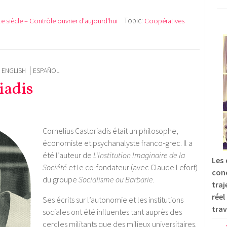
Topic:
e siècle – Contrôle ouvrier d'aujourd'hui
Coopératives
ENGLISH
ESPAÑOL
iadis
Cornelius Castoriadis était un philosophe,
économiste et psychanalyste franco-grec. Il a
été l’auteur de
L’Institution Imaginaire de la
Les 
Société
et le co-fondateur (avec Claude Lefort)
con
du groupe
Socialisme ou Barbarie
.
traj
réel
Ses écrits sur l’autonomie et les institutions
trav
sociales ont été influentes tant auprès des
cercles militants que des milieux universitaires.