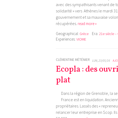
avec des sympathisants venant de t
solidarité » vers Athènes le mardi 31
gouvernement et sa mauvaise volont
récupérées.
read more »
Geographical:
Era:
Grèce
21e siècle –
Experiences:
VIOME
CLÉMENTINE MÉTÉNIER
LUN, 23/05/16
AJO
Ecopla : des ouvr
plat
Dans la région de Grenoble, la s
France est en liquidation. Ancie
propriétaires. Lassés des « repreneurs
relancer leur entreprise en Scop. I