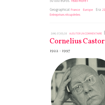
50 000 euros.
read more »
Geographical:
Era:
France
Europe
21
Entreprises récupérées
SAM, 07/05/16
AJOUTER UN COMMENTAIRE
Cornelius Castor
1922 - 1997