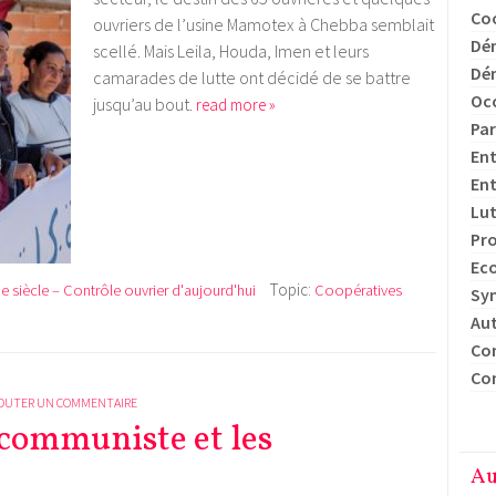
Co
ouvriers de l’usine Mamotex à Chebba semblait
Dém
scellé. Mais Leila, Houda, Imen et leurs
Dém
camarades de lutte ont décidé de se battre
Oc
jusqu’au bout.
read more »
Pa
Ent
Ent
Lut
Pro
Eco
Topic:
e siècle – Contrôle ouvrier d'aujourd'hui
Coopératives
Sy
Aut
Con
Con
OUTER UN COMMENTAIRE
 communiste et les
Au