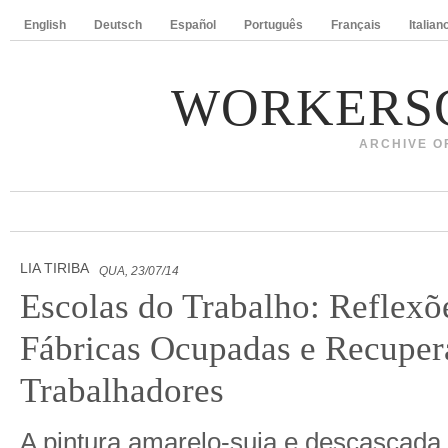
English
Deutsch
Español
Português
Français
Italian
WORKERS
ARCHIVE O
LIA TIRIBA
QUA, 23/07/14
Escolas do Trabalho: Reflexõ
Fábricas Ocupadas e Recuper
Trabalhadores
A pintura amarelo-suja e descascada 