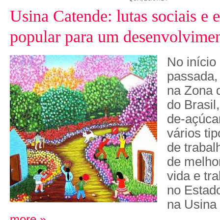
Usina Catende: lutas sociais e
popular para um desenvolvimen
No início
passada,
na Zona 
do
Brasil
de-açúcar
vários tip
de
trabal
de melho
vida e tr
no Estad
na Usina
more »