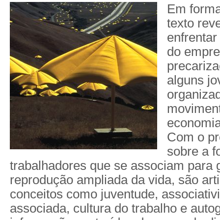
Em forma
texto rev
enfrentar 
do empre
precariza
alguns jo
organiza
moviment
economia 
Com o pro
sobre a 
trabalhadores que se associam para g
reprodução ampliada da vida, são art
conceitos como juventude, associati
associada, cultura do trabalho e autog