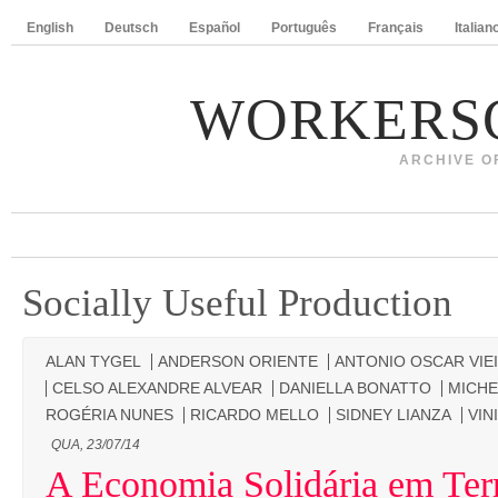
English
Deutsch
Español
Português
Français
Italian
WORKERS
ARCHIVE O
Socially Useful Production
ALAN TYGEL
ANDERSON ORIENTE
ANTONIO OSCAR VIE
CELSO ALEXANDRE ALVEAR
DANIELLA BONATTO
MICHE
ROGÉRIA NUNES
RICARDO MELLO
SIDNEY LIANZA
VIN
QUA, 23/07/14
A Economia Solidária em Terr