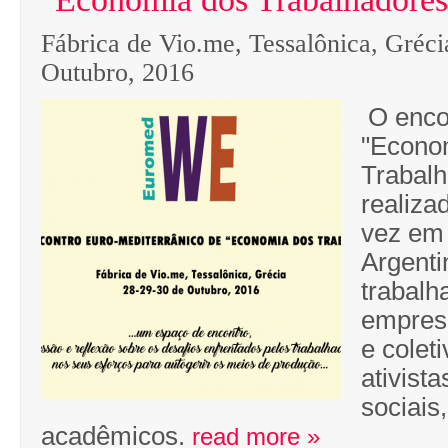
Fábrica de Vio.me, Tessalônica, Gréci
Outubro, 2016
O encon
"Econo
Trabalh
realiza
vez em
Argenti
trabalh
empres
e colet
ativista
sociais,
acadêmicos.
read more »