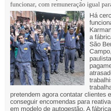
funcionar, com remuneração igual par
Há cer
funcion
Karman
a fábri
São Be
Campo,
paulista
pagamen
atrasad
trabalh
trabalh
pretendem agora contatar clientes 
conseguir encomendas para reativa
em modelo de autogestão. A fábrica