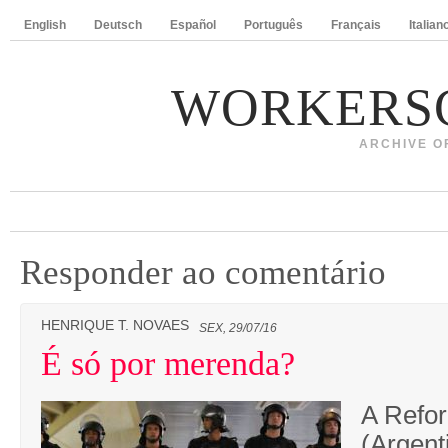
English
Deutsch
Español
Português
Français
Italian
WORKERS
ARCHIVE O
Responder ao comentário
HENRIQUE T. NOVAES
SEX, 29/07/16
É só por merenda?
A Refo
(Argent