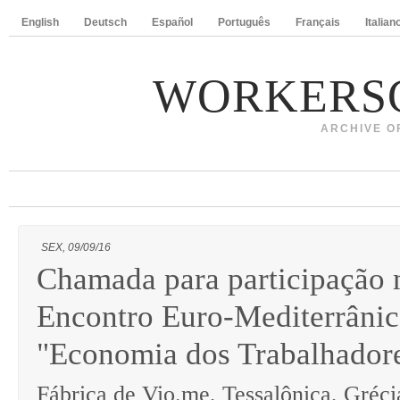
English
Deutsch
Español
Português
Français
Italian
WORKERS
ARCHIVE O
SEX, 09/09/16
Chamada para participação
Encontro Euro-Mediterrânic
"Economia dos Trabalhador
Fábrica de Vio.me, Tessalônica, Gréci