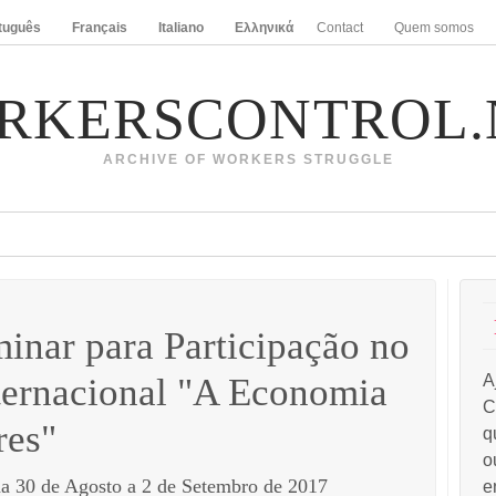
tuguês
Français
Italiano
Ελληνικά
Contact
Quem somos
RKERSCONTROL.
ARCHIVE OF WORKERS STRUGGLE
inar para Participação no
ternacional "A Economia
A
C
res"
q
o
na 30 de Agosto a 2 de Setembro de 2017
e