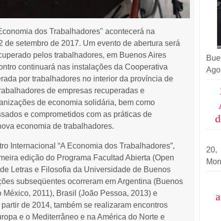
 Economia dos Trabalhadores" acontecerá na
 2 de setembro de 2017. Um evento de abertura será
cuperado pelos trabalhadores, em Buenos Aires
Buen
contro continuará nas instalações da Cooperativa
Ago
rada por trabalhadores no interior da província de
rabalhadores de empresas recuperadas e
ganizações de economia solidária, bem como
essados e comprometidos com as práticas de
d
nova economia de trabalhadores.
tro Internacional “A Economia dos Trabalhadores”,
20
imeira edição do
Programa Facultad Abierta (Open
Mon
de Letras e Filosofia da Universidade de Buenos
dições subseqüentes ocorreram em Argentina (Buenos
 México, 2011), Brasil (João Pessoa, 2013) e
a
 partir de 2014, também se realizaram encontros
uropa e o Mediterrâneo e na América do Norte e