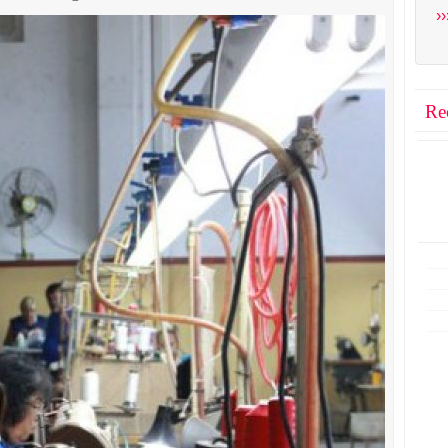
››
Re