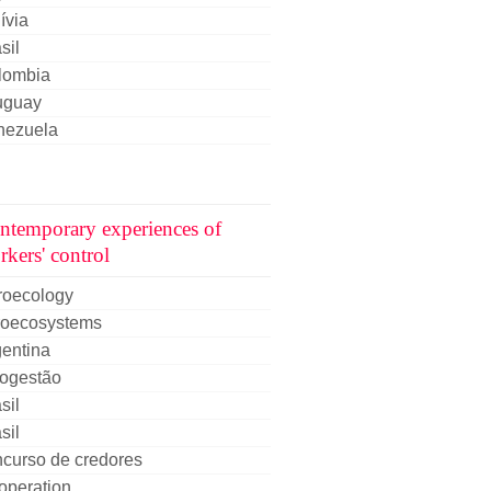
ívia
sil
lombia
uguay
nezuela
ntemporary experiences of
rkers' control
roecology
roecosystems
entina
togestão
sil
sil
curso de credores
operation