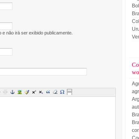
Bol
Bra
Co
Ur
e não irá ser exibido publicamente.
Ve
Co
wo
Ag
ag
Arg
au
Bra
Bra
con
Co