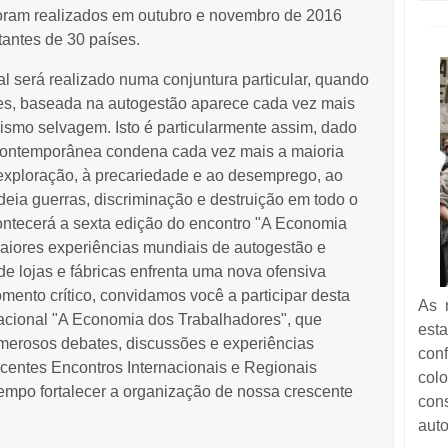
foram realizados em outubro e novembro de 2016
tantes de 30 países.
l será realizado numa conjuntura particular, quando
s, baseada na autogestão aparece cada vez mais
alismo selvagem.
Isto é particularmente assim, dado
 contemporânea condena cada vez mais a maioria
exploração, à precariedade e ao desemprego, ao
a guerras, discriminação e destruição em todo o
ontecerá a sexta edição do encontro "A Economia
aiores experiências mundiais de autogestão e
e lojas e fábricas enfrenta uma nova ofensiva
omento crítico, convidamos você a participar desta
As r
acional "A Economia dos Trabalhadores", que
esta
umerosos debates, discussões e experiências
con
ecentes Encontros Internacionais e Regionais
col
empo fortalecer a organização de nossa crescente
co
auto