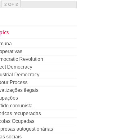
2 OF 2
pics
muna
operativas
mocratic Revolution
rect Democracy
ustrial Democracy
bour Process
vatizações ilegais
upações
tido comunista
bricas recuperadas
colas Ocupadas
presas autogestionárias
as sociais