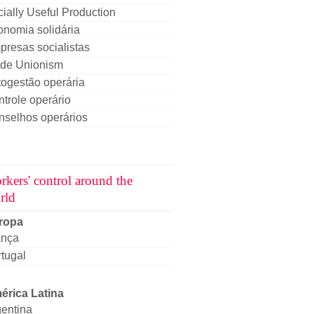
ially Useful Production
nomia solidária
resas socialistas
ade Unionism
ogestão operária
trole operário
nselhos operários
rkers' control around the
rld
ropa
ança
tugal
érica Latina
entina