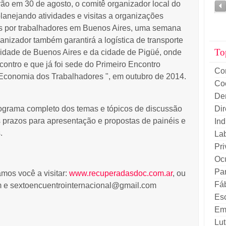
o em 30 de agosto, o comitê organizador local do
planejando atividades e visitas a organizações
s por trabalhadores em Buenos Aires, uma semana
anizador também garantirá a logística de transporte
To
 cidade de Buenos Aires e da cidade de Pigüé, onde
ncontro e que já foi sede do Primeiro Encontro
Co
Economia dos Trabalhadores ", em outubro de 2014.
Co
De
Di
grama completo dos temas e tópicos de discussão
s prazos para apresentação e propostas de painéis e
Ind
.
La
Pri
Oc
Par
mos você a visitar:
www.recuperadasdoc.com.ar
, ou
Fá
m
e
sextoencuentrointernacional@gmail.com
Es
Em
Lut