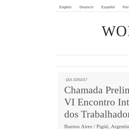
English
Deutsch
Español
Por
WO
QUI, 02/02/17
Chamada Prelim
VI Encontro In
dos Trabalhado
Buenos Aires / Pigüé, Argenti