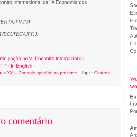
ontro Internacional de "A Economia dos
Soc
Eco
Emp
GPERT/UFVJM)
Tr
ERT/SOLTEC/UFRJ)
Aut
Con
Co
ticipação no VI Encontro Internacional
FP - In English
Topic:
ulo XXI – Controle operário no presente
Controle
Wo
wo
Eu
Fr
Por
o comentário
Am
Arg