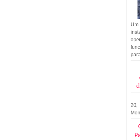
Um 
ins
ope
fun
para
d
20
Mon
Pa