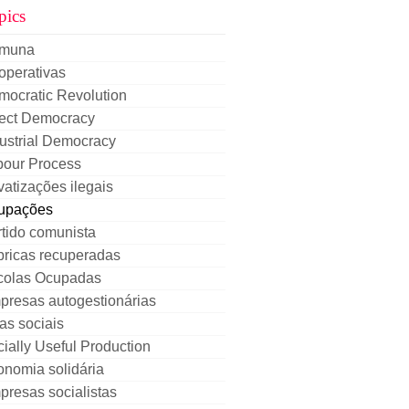
pics
muna
operativas
mocratic Revolution
rect Democracy
ustrial Democracy
bour Process
vatizações ilegais
upações
tido comunista
bricas recuperadas
colas Ocupadas
presas autogestionárias
as sociais
ially Useful Production
nomia solidária
resas socialistas