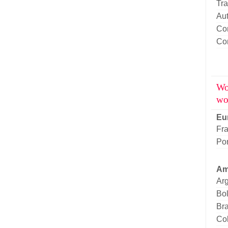
Tr
Aut
Con
Co
Wo
wo
Eu
Fr
Por
Am
Arg
Bol
Bra
Co