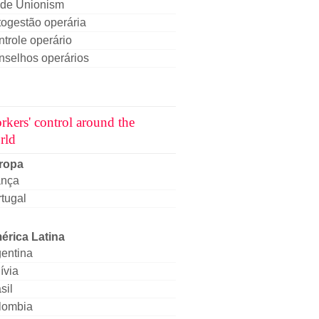
ade Unionism
ogestão operária
trole operário
nselhos operários
rkers' control around the
rld
ropa
ança
tugal
érica Latina
entina
ívia
sil
lombia