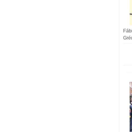
Fáb
Gré