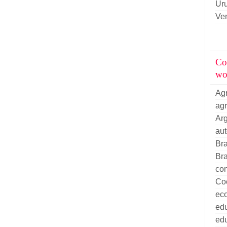
Ur
Ve
Co
wo
Ag
ag
Arg
au
Bra
Bra
con
Co
ec
ed
ed