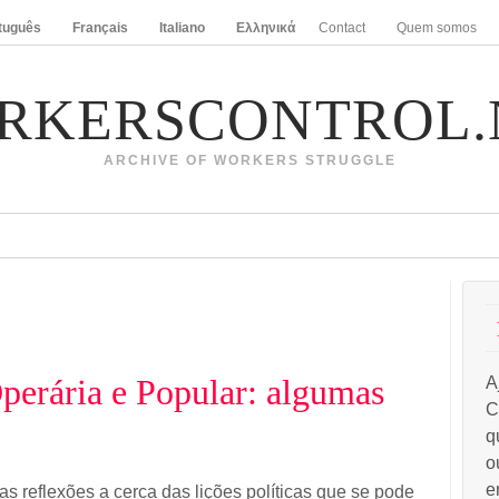
tuguês
Français
Italiano
Ελληνικά
Contact
Quem somos
RKERSCONTROL.
ARCHIVE OF WORKERS STRUGGLE
Operária e Popular: algumas
A
C
q
o
e
s reflexões a cerca das lições políticas que se pode