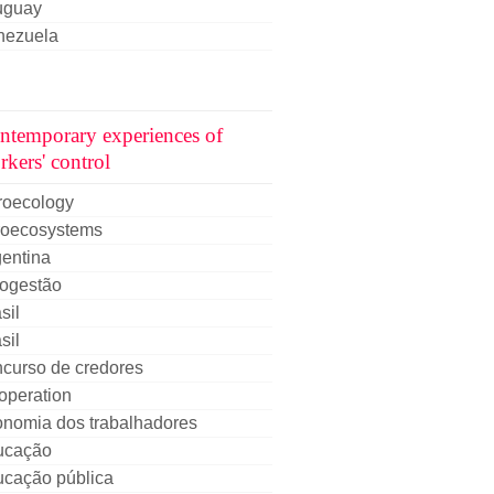
uguay
nezuela
ntemporary experiences of
rkers' control
roecology
roecosystems
entina
togestão
sil
sil
curso de credores
operation
onomia dos trabalhadores
ucação
ucação pública