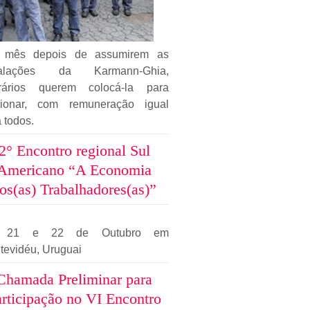
mês depois de assumirem as
talações da Karmann-Ghia,
rários querem colocá-la para
cionar, com remuneração igual
 todos.
2° Encontro regional Sul
Americano “A Economia
os(as) Trabalhadores(as)”
, 21 e 22 de Outubro em
tevidéu, Uruguai
Chamada Preliminar para
rticipação no VI Encontro