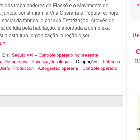
››
nto dos trabalhadores da Flaskô e o Movimento de
juntos, construíram a Vila Operária e Popular e, hoje,
 social da fábrica, e por sua Estatização. Através de
ia de luta pela habitação, é abordada a complexa
Re
ua estrutura, organização, direção e seu
e »
C
Era:
Século XXI – Controle operário no presente
n
ial Democracy
Privatizações ilegais
Ocupações
Fábricas
 Useful Production
Autogestão operária
Controle operário