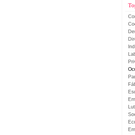
To
Co
Co
De
Di
Ind
La
Pri
Oc
Par
Fá
Es
Em
Lut
Soc
Eco
Emp