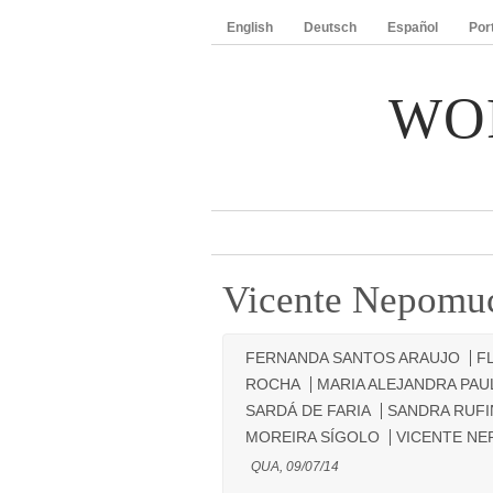
English
Deutsch
Español
Por
WO
Vicente Nepomu
FERNANDA SANTOS ARAUJO
F
ROCHA
MARIA ALEJANDRA PAU
SARDÁ DE FARIA
SANDRA RUF
MOREIRA SÍGOLO
VICENTE N
QUA, 09/07/14