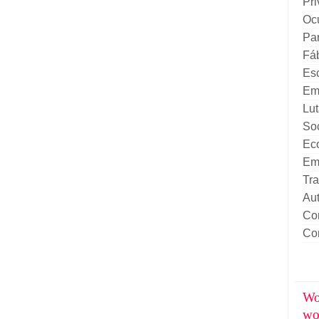
Pri
Oc
Par
Fá
Es
Em
Lut
Soc
Eco
Emp
Tr
Aut
Con
Co
Wo
wo