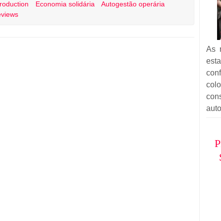
Production
Economia solidária
Autogestão operária
views
As r
esta
con
col
co
auto
P