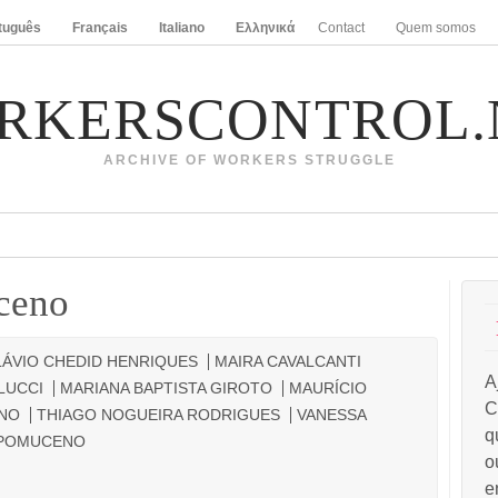
tuguês
Français
Italiano
Ελληνικά
Contact
Quem somos
RKERSCONTROL.
ARCHIVE OF WORKERS STRUGGLE
ceno
LÁVIO CHEDID HENRIQUES
MAIRA CAVALCANTI
A
LUCCI
MARIANA BAPTISTA GIROTO
MAURÍCIO
C
INO
THIAGO NOGUEIRA RODRIGUES
VANESSA
q
EPOMUCENO
o
e