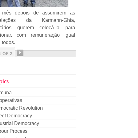
mês depois de assumirem as
talações da Karmann-Ghia,
rários querem colocá-la para
cionar, com remuneração igual
 todos.
1 OF 2
pics
muna
operativas
mocratic Revolution
rect Democracy
ustrial Democracy
bour Process