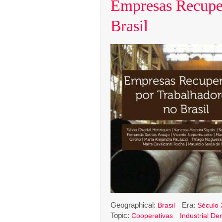
Empresas Recuper
Brasil
Geographical:
Era:
Brasil
Século 
Topic:
Cooperativas
Industrial D