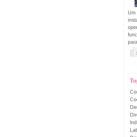
Um 
ins
ope
fun
para
To
Co
Co
De
Di
Ind
La