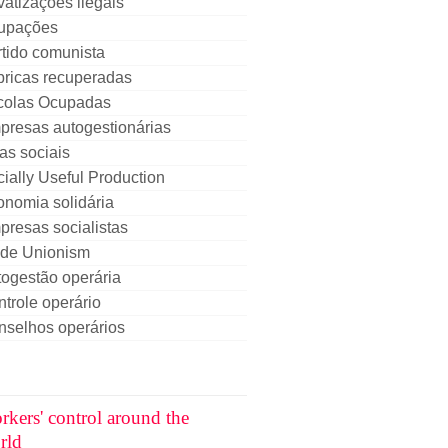
vatizações ilegais
upações
tido comunista
bricas recuperadas
colas Ocupadas
presas autogestionárias
as sociais
ially Useful Production
nomia solidária
resas socialistas
ade Unionism
ogestão operária
trole operário
nselhos operários
rkers' control around the
rld