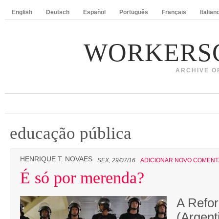
English
Deutsch
Español
Português
Français
Italian
WORKERS
ARCHIVE O
educação pública
HENRIQUE T. NOVAES
SEX, 29/07/16
ADICIONAR NOVO COMENT
É só por merenda?
A Refo
(Argent