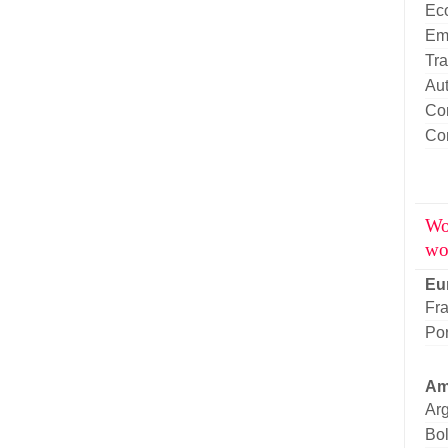
Eco
Emp
Tr
Aut
Con
Co
Wo
wo
Eu
Fr
Por
Am
Arg
Bol