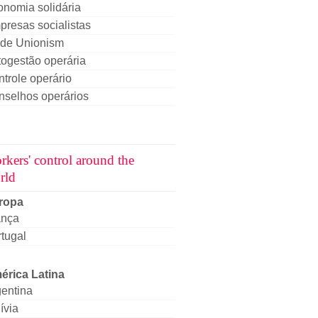
nomia solidária
resas socialistas
ade Unionism
ogestão operária
trole operário
nselhos operários
rkers' control around the
rld
ropa
ança
tugal
érica Latina
entina
ívia