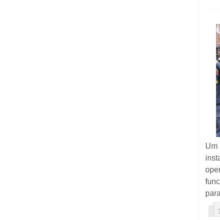
Um 
ins
ope
fun
para