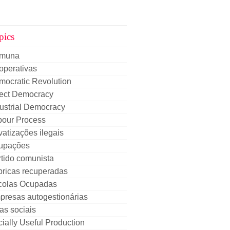
pics
muna
operativas
mocratic Revolution
rect Democracy
ustrial Democracy
bour Process
vatizações ilegais
upações
tido comunista
bricas recuperadas
colas Ocupadas
presas autogestionárias
as sociais
ially Useful Production