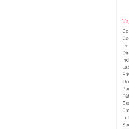
To
Co
Co
De
Di
Ind
La
Pri
Oc
Par
Fá
Es
Em
Lut
Soc