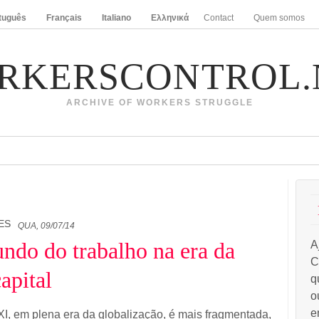
tuguês
Français
Italiano
Ελληνικά
Contact
Quem somos
RKERSCONTROL.
ARCHIVE OF WORKERS STRUGGLE
ES
QUA, 09/07/14
ndo do trabalho na era da
A
C
apital
q
o
e
XI, em plena era da globalização, é mais fragmentada,