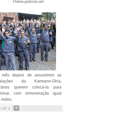
Outras-palavras.net
mês depois de assumirem as
talações da Karmann-Ghia,
rários querem colocá-la para
cionar, com remuneração igual
 todos.
1 OF 2