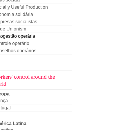
ially Useful Production
nomia solidária
resas socialistas
ade Unionism
ogestão operária
trole operário
nselhos operários
rkers' control around the
rld
ropa
ança
tugal
érica Latina