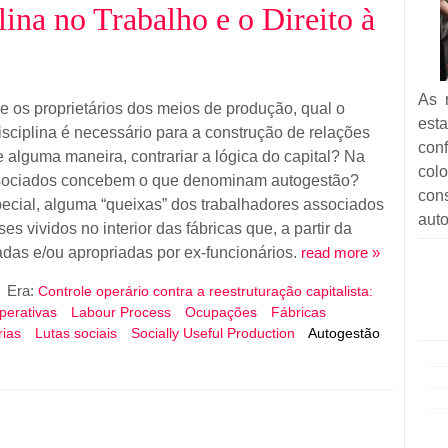
ina no Trabalho e o Direito à
As r
 os proprietários dos meios de produção, qual o
esta
isciplina é necessário para a construção de relações
con
alguma maneira, contrariar a lógica do capital? Na
col
associados concebem o que denominam autogestão?
co
ecial, alguma “queixas” dos trabalhadores associados
auto
es vividos no interior das fábricas que, a partir da
as e/ou apropriadas por ex-funcionários.
read more »
Era:
Controle operário contra a reestruturação capitalista:
perativas
Labour Process
Ocupações
Fábricas
rias
Lutas sociais
Socially Useful Production
Autogestão