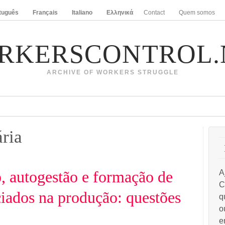
tuguês
Français
Italiano
Ελληνικά
Contact
Quem somos
RKERSCONTROL.
ARCHIVE OF WORKERS STRUGGLE
ria
o, autogestão e formação de
A
C
ciados na produção: questões
q
o
e