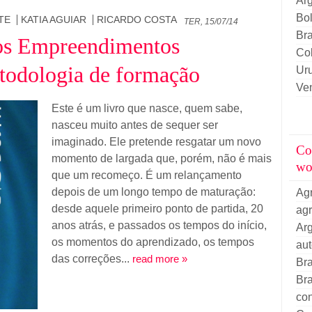
Arg
Bol
TE
KATIA AGUIAR
RICARDO COSTA
TER, 15/07/14
Bra
dos Empreendimentos
Co
todologia de formação
Ur
Ve
Este é um livro que nasce, quem sabe,
nasceu muito antes de sequer ser
imaginado. Ele pretende resgatar um novo
Co
momento de largada que, porém, não é mais
wo
que um recomeço. É um relançamento
depois de um longo tempo de maturação:
Ag
desde aquele primeiro ponto de partida, 20
ag
anos atrás, e passados os tempos do início,
Arg
os momentos do aprendizado, os tempos
au
das correções...
read more »
Bra
Bra
con