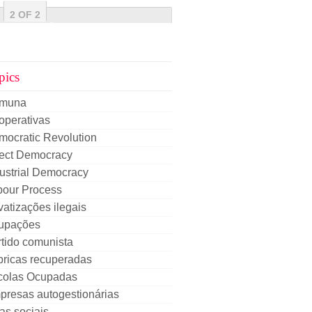
2 OF 2
pics
muna
operativas
mocratic Revolution
rect Democracy
ustrial Democracy
bour Process
vatizações ilegais
upações
tido comunista
bricas recuperadas
colas Ocupadas
presas autogestionárias
as sociais