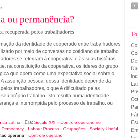
4
ça ou permanência?
ca recuperada pelos trabalhadores
To
rmação da identidade de cooperado entre trabalhadores
Co
alizado por meio de conversas no cotidiano de trabalho
Co
hadores se referiram à cooperativa e às suas histórias
De
e, na constituição da cooperativa, os líderes do grupo
Di
ípica que opera como uma expectativa social sobre o
Ind
 A assunção pessoal dessa identidade depende da
La
elos trabalhadores, o que é dificultado pelas
Pri
 seu próprio trabalho. Isto resulta numa identidade
Oc
erança e interrompida pelo processo de trabalho, ou
Par
Fá
Era:
Es
ica Latina
Século XXI – Controle operário no
t Democracy
Labour Process
Ocupações
Socially Useful
Em
tão operária
Controle operário
Lut