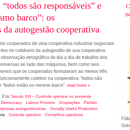
 “todos são responsáveis” e
C
n
smo barco”: os
 da autogestão cooperativa
omo cooperados de uma cooperativa industrial negociam
tos no cotidiano da autogestão de sua cooperativa.
bservação etnográfica do dia a dia de trabalho dos
 conversas ao lado das máquinas, bem como seis
tivemos que os cooperados formularam ao menos três
 funcionamento coletivo na cooperativa: “todos são
 e “todos estão no mesmo barco”.
read more »
Era:
Século XXI – Controle operário no presente
t Democracy
Labour Process
Ocupações
Partido
presas autogestionárias
Socially Useful Production
ria
Controle operário
Conselhos operários
Fáb
Gré