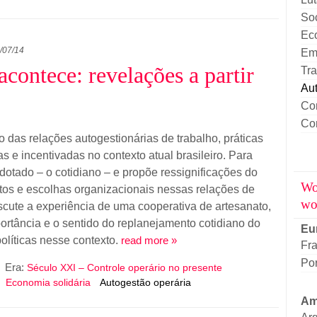
Soc
Eco
/07/14
Emp
contece: revelações a partir
Tr
Aut
Con
Co
o das relações autogestionárias de trabalho, práticas
 e incentivadas no contexto atual brasileiro. Para
 adotado – o cotidiano – e propõe ressignificações do
Wo
tos e escolhas organizacionais nessas relações de
wo
iscute a experiência de uma cooperativa de artesanato,
portância e o sentido do replanejamento cotidiano do
Eu
olíticas nesse contexto.
read more »
Fr
Por
Era:
Século XXI – Controle operário no presente
Economia solidária
Autogestão operária
Am