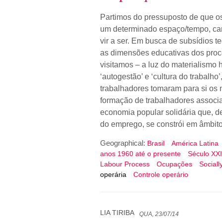
Partimos do pressuposto de que os
um determinado espaço/tempo, ca
vir a ser. Em busca de subsídios t
as dimensões educativas dos proce
visitamos – a luz do materialismo 
‘autogestão’ e ‘cultura do trabalho
trabalhadores tomaram para si os
formação de trabalhadores associ
economia popular solidária que, de
do emprego, se constrói em âmbito
Geographical:
Brasil
América Latina
anos 1960 até o presente
Século XXI
Labour Process
Ocupações
Sociall
operária
Controle operário
LIA TIRIBA
QUA, 23/07/14