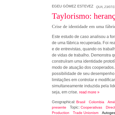
EGEU GÓMEZ ESTEVEZ
QUA, 23/07/1
Taylorismo: heran
Crise de identidade em uma fábri
Este estudo de caso analisou a fo
de uma fábrica recuperada. Foi re
e de entrevistas, quando os trabal
de vidas de trabalho. Demonstra qu
construíram uma identidade protot
modo de atuação dos cooperados.
possibilidade de seu desempenho p
limitações em controlar e modificar
simultaneamente induzida pela lid
seja, em crise.
read more »
Geographical:
Brasil
Colombia
Amér
Topic:
presente
Cooperativas
Direc
Production
Trade Unionism
Autoges