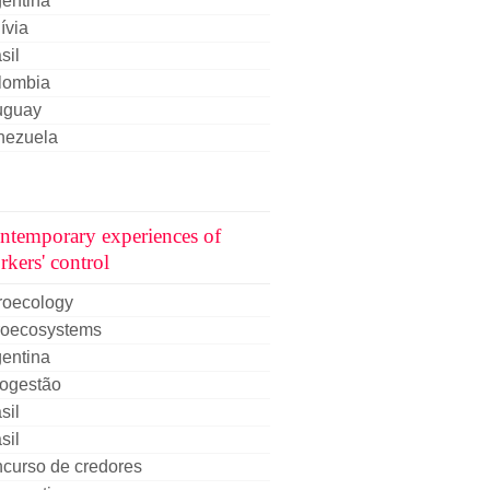
entina
ívia
sil
lombia
uguay
nezuela
ntemporary experiences of
rkers' control
roecology
roecosystems
entina
togestão
sil
sil
curso de credores