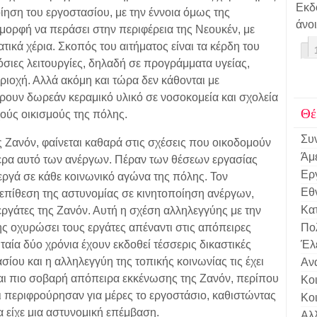
Εκ
ηση του εργοστασίου, με την έννοια όμως της
άνοι
 μορφή να περάσει στην περιφέρεια της Νεουκέν, με
τικά χέρια. Σκοπός του αιτήματος είναι τα κέρδη του
όσιες λειτουργίες, δηλαδή σε προγράμματα υγείας,
ριοχή. Αλλά ακόμη και τώρα δεν κάθονται με
ουν δωρεάν κεραμικό υλικό σε νοσοκομεία και σχολεία
Θέ
χούς οικισμούς της πόλης.
Συν
ς Ζανόν, φαίνεται καθαρά στις σχέσεις που οικοδομούν
Άμ
ίτερα αυτό των ανέργων. Πέραν των θέσεων εργασίας
Ερ
ργά σε κάθε κοινωνικό αγώνα της πόλης. Τον
Εθ
επίθεση της αστυνομίας σε κινητοποίηση ανέργων,
Κα
εργάτες της Ζανόν. Αυτή η σχέση αλληλεγγύης με την
 της οχυρώσει τους εργάτες απέναντι στις απόπειρες
Πο
υταία δύο χρόνια έχουν εκδοθεί τέσσερις δικαστικές
Έλ
ίου και η αλληλεγγύη της τοπικής κοινωνίας τις έχει
Αν
και πιο σοβαρή απόπειρα εκκένωσης της Ζανόν, περίπου
Κο
ι περιφρούρησαν για μέρες το εργοστάσιο, καθιστώντας
Κο
α είχε μια αστυνομική επέμβαση.
Αλ