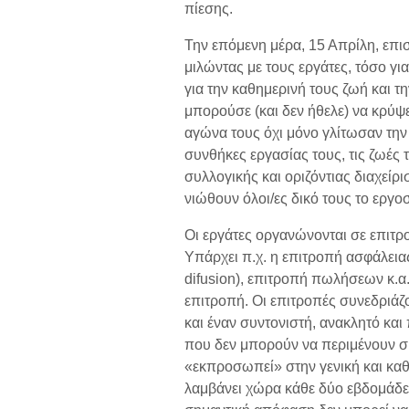
πίεσης.
Την επόμενη μέρα, 15 Απρίλη, επ
μιλώντας με τους εργάτες, τόσο γι
για την καθημερινή τους ζωή και τ
μπορούσε (και δεν ήθελε) να κρύψε
αγώνα τους όχι μόνο γλίτωσαν την 
συνθήκες εργασίας τους, τις ζωές 
συλλογικής και οριζόντιας διαχείρ
νιώθουν όλοι/ες δικό τους το εργο
Οι εργάτες οργανώνονται σε επιτρο
Υπάρχει π.χ. η επιτροπή ασφάλειας
difusion), επιτροπή πωλήσεων κ.α.
επιτροπή. Οι επιτροπές συνεδριάζο
και έναν συντονιστή, ανακλητό και
που δεν μπορούν να περιμένουν συ
«εκπροσωπεί» στην γενική και κα
λαμβάνει χώρα κάθε δύο εβδομάδες