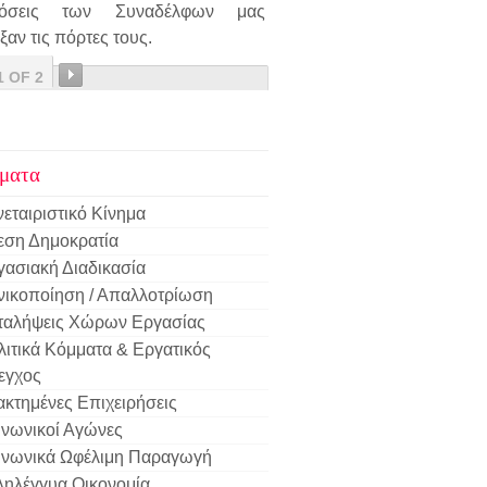
δόσεις των Συναδέλφων μας
ξαν τις πόρτες τους.
1 OF 2
ματα
εταιριστικό Κίνημα
εση Δημοκρατία
γασιακή Διαδικασία
νικοποίηση / Απαλλοτρίωση
ταλήψεις Χώρων Εργασίας
λιτικά Κόμματα & Εργατικός
εγχος
ακτημένες Επιχειρήσεις
ινωνικοί Αγώνες
ινωνικά Ωφέλιμη Παραγωγή
ληλέγγυα Οικονομία