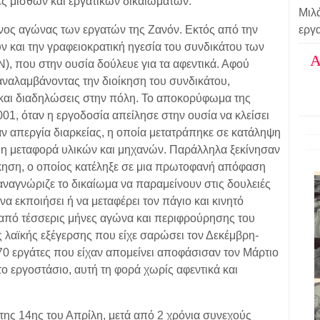
ές μισθών και εργατικών δικαιωμάτων.
Μιλ
νος αγώνας των εργατών της Ζανόν. Εκτός από την
εργα
ν και την γραφειοκρατική ηγεσία του συνδικάτου των
Α
, που στην ουσία δούλευε για τα αφεντικά. Αφού
ναλαμβάνοντας την διοίκηση του συνδικάτου,
 και διαδηλώσεις στην πόλη. Το αποκορύφωμα της
01, όταν η εργοδοσία απείλησε στην ουσία να κλείσει
αν απεργία διαρκείας, η οποία μετατράπηκε σε κατάληψη
 η μεταφορά υλικών και μηχανών. Παράλληλα ξεκίνησαν
ίκηση, ο οποίος κατέληξε σε μια πρωτοφανή απόφαση
ναγνώριζε το δικαίωμα να παραμείνουν στις δουλειές
να εκποιήσει ή να μεταφέρει τον πάγιο και κινητό
 από τέσσερις μήνες αγώνα και περιφρούρησης του
ς λαϊκής εξέγερσης που είχε σαρώσει τον Δεκέμβρη-
70 εργάτες που είχαν απομείνει αποφάσισαν τον Μάρτιο
ο εργοστάσιο, αυτή τη φορά χωρίς αφεντικά και
ης 14ης του Απρίλη, μετά από 2 χρόνια συνεχούς