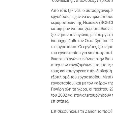
“downsizing”: απολύσεις, περικοπ
Από τότε ξεκινάει ο αυτοoργανωμέ
εργοδοσία, είχαν να αντιμετωπίσου
κεραμοποιών της Νεουκέν (SOECN)
κατάφεραν να τους ξεφορτωθούν, α
ξεκίνησαν τον αγώνα, με απεργίες
διαμάχης ήρθε τον Οκτώβρη του 20
το εργοστάσιο. Οι εργάτες ξεκίνησ
του εργοστασίου για να αποτραπεί
δικαστικό αγώνα ενάντια στην διο
υπέρ των εργαζομένων, που τους α
τους και απαγόρευε στην διοίκηση 
εξοπλισμό του εργοστασίου. Μετά
εργοστασίου, και με τον «αέρα» τη
Γενάρη όλη τη χώρα, οι περίπου 2
του 2002 να επαναλειτουργήσουν τ
επιστάτες.
Επισκεφθήκαμε τη Ζanon το πρωί τ