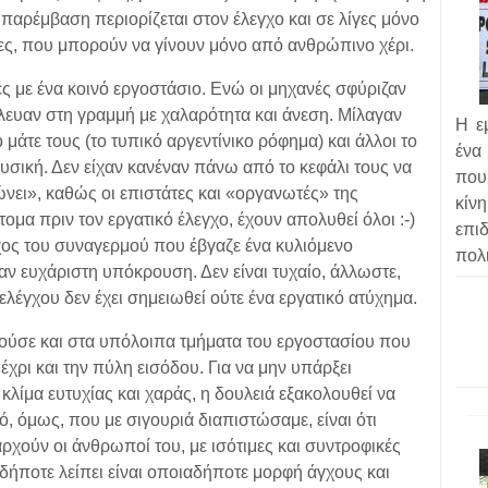
 παρέμβαση περιορίζεται στον έλεγχο και σε λίγες μόνο
ς, που μπορούν να γίνουν μόνο από ανθρώπινο χέρι.
ς με ένα κοινό εργοστάσιο. Ενώ οι μηχανές σφύριζαν
λευαν στη γραμμή με χαλαρότητα και άνεση. Μίλαγαν
Η ε
ο μάτε τους (το τυπικό αργεντίνικο ρόφημα) και άλλοι το
ένα
σική. Δεν είχαν κανέναν πάνω από το κεφάλι τους να
που
ώνει», καθώς οι επιστάτες και «οργανωτές» της
κίν
μα πριν τον εργατικό έλεγχο, έχουν απολυθεί όλοι :-)
επι
χος του συναγερμού που έβγαζε ένα κυλιόμενο
πολι
αν ευχάριστη υπόκρουση. Δεν είναι τυχαίο, άλλωστε,
ελέγχου δεν έχει σημειωθεί ούτε ένα εργατικό ατύχημα.
τούσε και στα υπόλοιπα τμήματα του εργοστασίου που
έχρι και την πύλη εισόδου. Για να μην υπάρξει
 κλίμα ευτυχίας και χαράς, η δουλειά εξακολουθεί να
ό, όμως, που με σιγουριά διαπιστώσαμε, είναι ότι
ρχούν οι άνθρωποί του, με ισότιμες και συντροφικές
ήποτε λείπει είναι οποιαδήποτε μορφή άγχους και