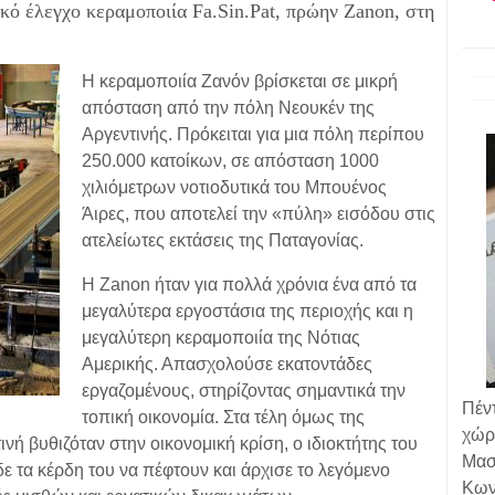
ικό έλεγχο κεραμοποιία Fa.Sin.Pat, πρώην Zanon, στη
Η κεραμοποιία Ζανόν βρίσκεται σε μικρή
απόσταση από την πόλη Νεουκέν της
Αργεντινής. Πρόκειται για μια πόλη περίπου
250.000 κατοίκων, σε απόσταση 1000
χιλιόμετρων νοτιοδυτικά του Μπουένος
Άιρες, που αποτελεί την «πύλη» εισόδου στις
ατελείωτες εκτάσεις της Παταγονίας.
Η Ζanon ήταν για πολλά χρόνια ένα από τα
μεγαλύτερα εργοστάσια της περιοχής και η
μεγαλύτερη κεραμοποιία της Νότιας
Αμερικής. Απασχολούσε εκατοντάδες
εργαζομένους, στηρίζοντας σημαντικά την
Πέν
τοπική οικονομία. Στα τέλη όμως της
χώρ
τινή βυθιζόταν στην οικονομική κρίση, ο ιδιοκτήτης του
Μασ
δε τα κέρδη του να πέφτουν και άρχισε το λεγόμενο
Κων