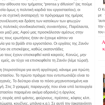
Στην αίθουσα του τμήματος “prensa y difusion” (ας πούμε
Ο Κα
σία όμως η πολιτική καρδιά του εργοστασίου), οι
με 
ν σε σχετική αναταραχή: το πρόγραμμα της ημέρας
'αυτ
 συνέλευση και δράση των κατοίκων των φτωχών
την
ς πολιτικές-συνδικαλιστικές συναντήσεις. Παρόλαυτα,
του
ρδιοι μαζί μας. Αφού μας προσκάλεσαν αμέσως στην
τες τους ερωτήσεις ήταν αν έχουμε κάπου να
Α
α για το βράδι στο εργοστάσιο. Οι εργάτες της Ζανόν
κ
μένοι σε επισκέψεις, καθώς εκατοντάδες
 τους έχουν επισκεφθεί κατά καιρούς. Κοινώς, μην
μείς, αν τύχει να επισκεφθείτε τη Ζανόν (λέμε τώρα!).
 (περισσότερα για αυτή αργότερα), κάναμε μια πρώτη
στασίου. Το πρώτο πράγμα που εντυπωσιάζει είναι το
αχανές. Το δεύτερο είναι το πόσο μηχανοποιημένη και
ή. Στις 3 γραμμές παραγωγής που είναι υπό λειτουργία
στασίου παραμένει ακόμα αδρανές) η άργιλος
ς σειράς από ιμάντες, φούρνους, πρέσσες, κόφτες κλπ.
τώματα, κουζίνες, μπάνια κ.α.). Σε αυτή την (ακατανόητη