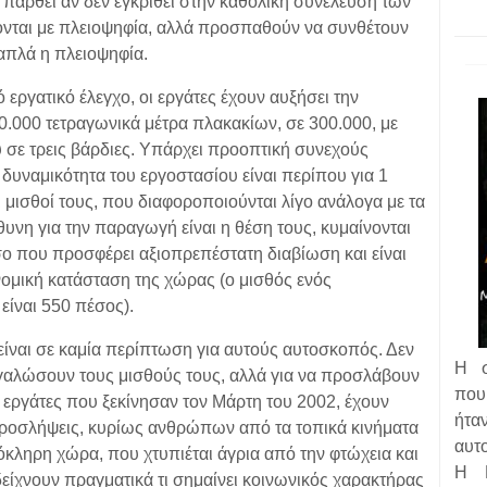
παρθεί αν δεν εγκριθεί στην καθολική συνέλευση των
ονται με πλειοψηφία, αλλά προσπαθούν να συνθέτουν
 απλά η πλειοψηφία.
 εργατικό έλεγχο, οι εργάτες έχουν αυξήσει την
.000 τετραγωνικά μέτρα πλακακίων, σε 300.000, με
 σε τρεις βάρδιες. Υπάρχει προοπτική συνεχούς
υναμικότητα του εργοστασίου είναι περίπου για 1
 μισθοί τους, που διαφοροποιούνται λίγο ανάλογα με τα
υνη για την παραγωγή είναι η θέση τους, κυμαίνονται
ο που προσφέρει αξιοπρεπέστατη διαβίωση και είναι
νομική κατάσταση της χώρας (ο μισθός ενός
είναι 550 πέσος).
 είναι σε καμία περίπτωση για αυτούς αυτοσκοπός. Δεν
Η σ
γαλώσουν τους μισθούς τους, αλλά για να προσλάβουν
που
εργάτες που ξεκίνησαν τον Μάρτη του 2002, έχουν
ή
 προσλήψεις, κυρίως ανθρώπων από τα τοπικά κινήματα
αυτ
όκληρη χώρα, που χτυπιέται άγρια από την φτώχεια και
Η Ε
 δείχνουν πραγματικά τι σημαίνει κοινωνικός χαρακτήρας