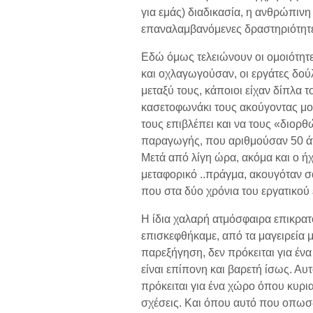
για εμάς) διαδικασία, η ανθρώπινη
επαναλαμβανόμενες δραστηριότητε
Εδώ όμως τελειώνουν οι ομοιότητε
και οχλαγωγούσαν, οι εργάτες δού
μεταξύ τους, κάποιοι είχαν δίπλα τ
κασετοφωνάκι τους ακούγοντας μου
τους επιβλέπει και να τους «διορθ
παραγωγής, που αριθμούσαν 50 άτο
Μετά από λίγη ώρα, ακόμα και ο ή
μεταφορικό ..πράγμα, ακουγόταν σ
που στα δύο χρόνια του εργατικού 
Η ίδια χαλαρή ατμόσφαιρα επικρα
επισκεφθήκαμε, από τα μαγειρεία μ
παρεξήγηση, δεν πρόκειται για ένα
είναι επίπονη και βαρετή ίσως. Αυτ
πρόκειται για ένα χώρο όπου κυρια
σχέσεις. Και όπου αυτό που οπωσδ