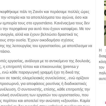
ισκεφθήκαμε πάλι τη Ζανόν και περάσαμε πολλές ώρες
α την ιστορία και τα αποτελέσματα του αγώνα, όσο και
ην εμπειρία τους στο εργοστάσιο. Κανένας/μια τους δεν
ι την περηφάνια για αυτό που έχουν καταφέρει. Με τον
ανεργία, αλλά και έχουν βελτιώσει δραστικά τις
τους στην ουσία. Έχουν οικοδομήσει σχέσεις
ισης της λειτουργίας του εργοστασίου, με αποτέλεσμα να
Η π
στάσιο.
δια
πές εργασίας, ανάλογα με το αντικείμενο της δουλειάς.
κόσμ
, η επιτροπή τύπου και επικοινωνίας (prensa y
τον
, ενώ κάθε παραγωγική γραμμή έχει τη δικιά της
πα
υν σε τακτές ολομελειακές συνελεύσεις , ενώ ορίζουν
αυτ
 προσωρινό, για αποφάσεις ρουτίνας ή διαδικαστικές
νέλευση. Ο συντονιστής, επίσης, κάθε επιτροπής την
θολική συνέλευση των εργατών του εργοστασίου, που
 περίπου και αποτελεί την ανώτατη «εξουσία». Καμία