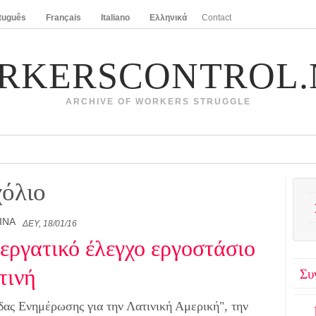
tuguês
Français
Italiano
Ελληνικά
Contact
RKERSCONTROL.
ARCHIVE OF WORKERS STRUGGLE
όλιο
INA
ΔΕΥ, 18/01/16
εργατικό έλεγχο εργοστάσιο
τινή
Συ
δας Ενημέρωσης για την Λατινική Αμερική", την