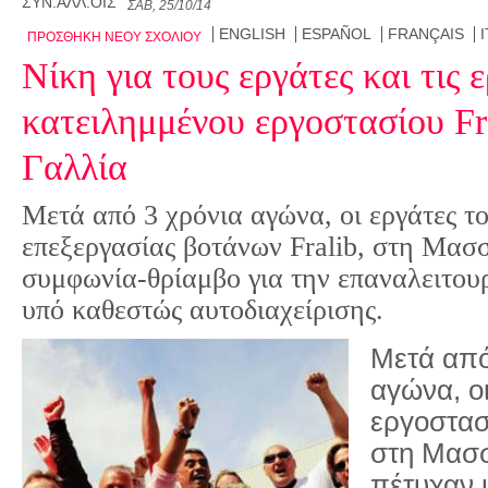
ΣΥΝ.ΑΛΛ.ΟΙΣ
ΣΆΒ, 25/10/14
ENGLISH
ESPAÑOL
FRANÇAIS
ΠΡΟΣΘΉΚΗ ΝΈΟΥ ΣΧΟΛΊΟΥ
Νίκη για τους εργάτες και τις 
κατειλημμένου εργοστασίου Fr
Γαλλία
Μετά από 3 χρόνια αγώνα, οι εργάτες τ
επεξεργασίας βοτάνων Fralib, στη Μασσ
συμφωνία-θρίαμβο για την επαναλειτουρ
υπό καθεστώς αυτοδιαχείρισης.
Μετά από
αγώνα, οι
εργοστασί
στη Μασσ
πέτυχαν 