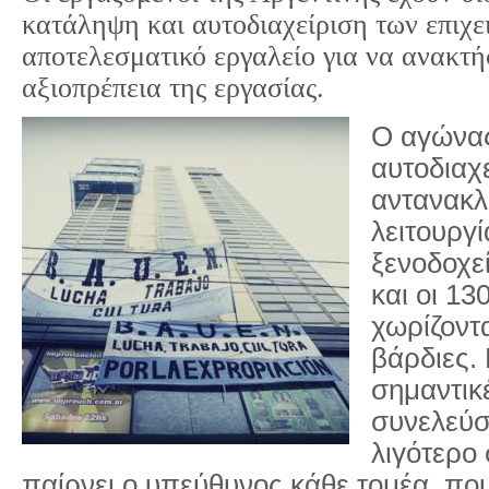
κατάληψη και αυτοδιαχείριση των επιχ
αποτελεσματικό εργαλείο για να ανακτή
αξιοπρέπεια της εργασίας.
Ο αγώνας
αυτοδιαχ
αντανακλ
λειτουργί
ξενοδοχεί
και οι 13
χωρίζοντα
βάρδιες. 
σημαντικ
συνελεύσε
λιγότερο 
παίρνει ο υπεύθυνος κάθε τομέα, που