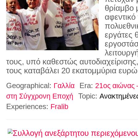
θρίαμβο 
αφεντικό 
πολυεθνικ
εργάτες 
εργοστάσι
λειτουργ
τους, υπό καθεστώς αυτοδιαχείρισης,
τους καταβάλει 20 εκατομμύρια ευρώ
Geographical:
Era:
Γαλλία
21ος αιώνας 
Topic:
στη Σύγχρονη Εποχή
Ανακτημένες
Experiences:
Fralib