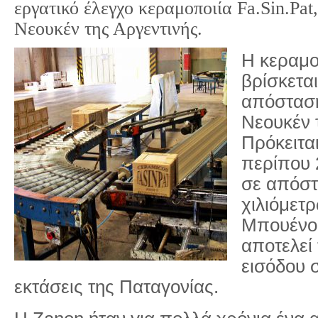
εργατικό έλεγχο κεραμοποιία Fa.Sin.Pat
Νεουκέν της Αργεντινής.
Η κεραμο
βρίσκεται
απόσταση
Νεουκέν 
Πρόκειται
περίπου 
σε απόστ
χιλιόμετρ
Μπουένος
αποτελεί
εισόδου σ
εκτάσεις της Παταγονίας.