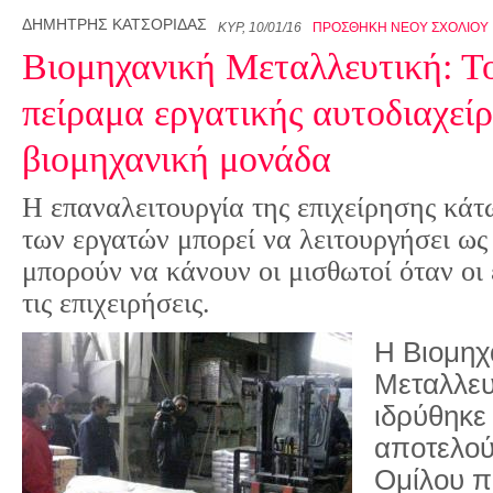
ΔΗΜΉΤΡΗΣ ΚΑΤΣΟΡΊΔΑΣ
ΚΥΡ, 10/01/16
ΠΡΟΣΘΉΚΗ ΝΈΟΥ ΣΧΟΛΊΟΥ
Βιομηχανική Μεταλλευτική: Τ
πείραμα εργατικής αυτοδιαχείρ
βιομηχανική μονάδα
Η επαναλειτουργία της επιχείρησης κάτ
των εργατών μπορεί να λειτουργήσει ως 
μπορούν να κάνουν οι μισθωτοί όταν οι
τις επιχειρήσεις.
Η Βιομηχ
Μεταλλευ
ιδρύθηκε 
αποτελού
Ομίλου π