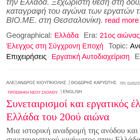
την Ελλάδα. Ξεχωριστή θέση στη δουλ
καταγραφή του αγώνα των εργατών τ
ΒΙΟ.ΜΕ. στη Θεσσαλονίκη.
read more
Geographical:
Era:
Ελλάδα
21ος αιώνας
Topic:
Έλεγχος στη Σύγχρονη Εποχή
Αν
E
Επιχειρήσεις
Εργατική Αυτοδιαχείριση
ΑΛΈΞΑΝΔΡΟΣ ΚΙΟΥΠΚΙΟΛΉΣ
ΘΟΔΩΡΉΣ ΚΑΡΥΏΤΗΣ
ΤΡΊ, 02/02/
ENGLISH
ΠΡΟΣΘΉΚΗ ΝΈΟΥ ΣΧΟΛΊΟΥ
Συνεταιρισμοί και εργατικός έ
Ελλάδα του 20ού αιώνα
Μια ιστορική αναδρομή της ανόδου και
συνεταιριστικού κινήματος στην Ελλάδα