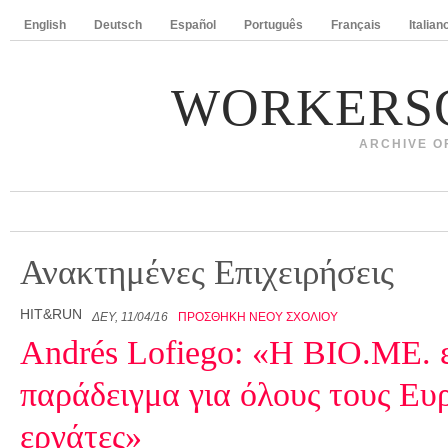
English
Deutsch
Español
Português
Français
Italian
WORKERS
ARCHIVE O
Ανακτημένες Επιχειρήσεις
HIT&RUN
ΔΕΥ, 11/04/16
ΠΡΟΣΘΉΚΗ ΝΈΟΥ ΣΧΟΛΊΟΥ
Andrés Lofiego: «Η ΒΙΟ.ΜΕ. ε
παράδειγμα για όλους τους Ευ
εργάτες»