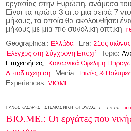
εργασίας στην Ευρώπη, ανά
με
σα του
Είναι τα πρώτα 3 απο μια σειρά 7 ντ
μήκους, τα οποία θα ακολουθήσει έν
μήκους
με
μια πιο συνολική οπτική.
r
Geographical:
Era:
Ελλάδα
21ος αιώνας
Topic:
Έλεγχος στη Σύγχρονη Εποχή
Αν
Επιχειρήσεις
Κοινωνικά Ωφέλιμη Παραγ
Media:
Αυτοδιαχείριση
Ταινίες & Πολυμέ
Experiences:
VIOME
ΠΆΝΟΣ ΚΆΣΑΡΗΣ
ΣΤΈΛΙΟΣ ΝΙΚΗΤΌΠΟΥΛΟΣ
ΤΕΤ, 13/01/16
ΠΡΟ
ΒΙΟ.ΜΕ.: Οι εργάτες που νική
του σοκ