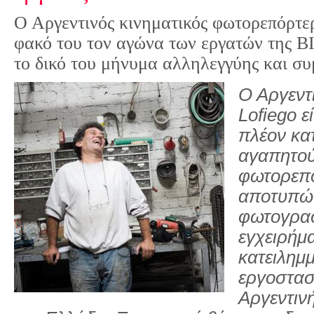
Ο Αργεντινός κινηματικός φωτορεπόρτε
φακό του τον αγώνα των εργατών της Β
το δικό του μήνυμα αλληλεγγύης και σ
Ο Αργεντ
Lofiego ε
πλέον κα
αγαπητού
φωτορεπό
αποτυπώσ
φωτογραφ
εγχειρήμ
κατειλημ
εργοστασ
Αργεντινή