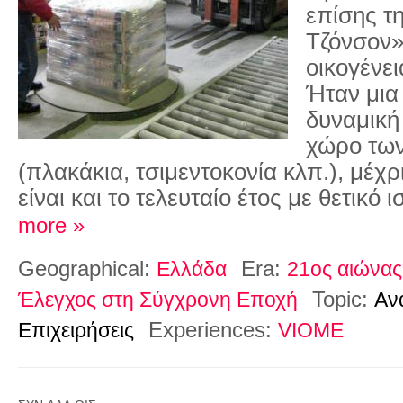
επίσης τ
Τζόνσον» 
οικογένει
Ήταν μια
δυναμική
χώρο των
(πλακάκια, τσιμεντοκονία κλπ.), μέχρ
είναι και το τελευταίο έτος με θετικό 
more »
Geographical:
Era:
Ελλάδα
21ος αιώνας
Topic:
Έλεγχος στη Σύγχρονη Εποχή
Αν
Experiences:
Επιχειρήσεις
VIOME