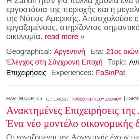
Η Ζanon ήταν για πολλά χρόνια ένα 
εργοστάσια της περιοχής και η μεγα
της Νότιας Αμερικής. Απασχολούσε 
εργαζομένους, στηρίζοντας σημαντικά
οικονομία.
read more »
Geographical:
Era:
Αργεντινή
21ος αιών
Topic:
Έλεγχος στη Σύγχρονη Εποχή
Αν
Experiences:
Επιχειρήσεις
FaSinPat
MARTÍN CORTÉS
ESPA
ΤΕΤ, 13/01/16
ΠΡΟΣΘΉΚΗ ΝΈΟΥ ΣΧΟΛΊΟΥ
Ανακτημένες Επιχειρήσεις της 
Ένα νέο μοντέλο οικονομικής 
Οι εργαζόμενοι της Αργεντινής έχουν υι