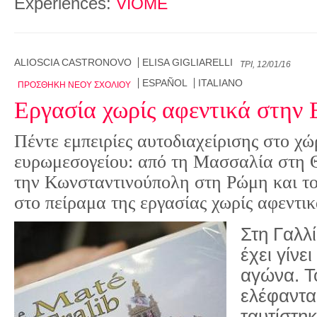
Experiences:
VIOME
ALIOSCIA CASTRONOVO
ELISA GIGLIARELLI
ΤΡΊ, 12/01/16
ESPAÑOL
ITALIANO
ΠΡΟΣΘΉΚΗ ΝΈΟΥ ΣΧΟΛΊΟΥ
Εργασία χωρίς αφεντικά στην
Πέντε εμπειρίες αυτοδιαχείρισης στο χώ
ευρωμεσογείου: από τη Μασσαλία στη 
την Κωνσταντινούπολη στη Ρώμη και το
στο πείραμα της εργασίας χωρίς αφεντικ
Στη Γαλλ
έχει γίνε
αγώνα. Τ
ελέφαντα
ταυτίστηκ