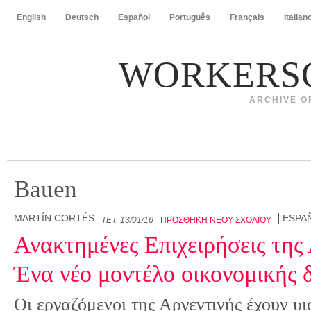
English
Deutsch
Español
Português
Français
Italian
WORKERS
ARCHIVE O
Bauen
MARTÍN CORTÉS
ESPA
ΤΕΤ, 13/01/16
ΠΡΟΣΘΉΚΗ ΝΈΟΥ ΣΧΟΛΊΟΥ
Ανακτημένες Επιχειρήσεις της 
Ένα νέο μοντέλο οικονομικής 
Οι εργαζόμενοι της Αργεντινής έχουν υι