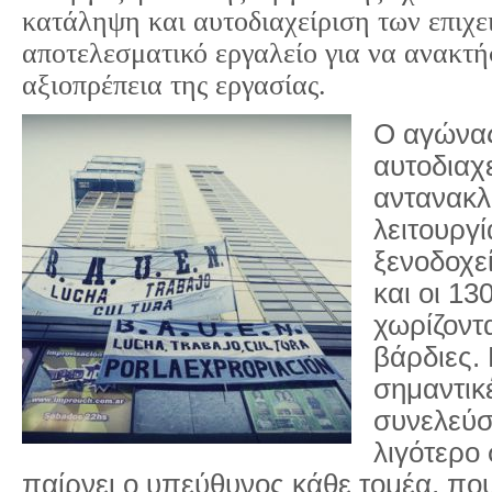
κατάληψη και αυτοδιαχείριση των επιχ
αποτελεσματικό εργαλείο για να ανακτή
αξιοπρέπεια της εργασίας.
Ο αγώνας
αυτοδιαχ
αντανακλ
λειτουργί
ξενοδοχεί
και οι 13
χωρίζοντα
βάρδιες. 
σημαντικ
συνελεύσε
λιγότερο 
παίρνει ο υπεύθυνος κάθε τομέα, που