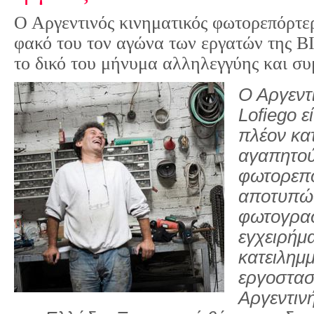
Ο Αργεντινός κινηματικός φωτορεπόρτε
φακό του τον αγώνα των εργατών της Β
το δικό του μήνυμα αλληλεγγύης και σ
Ο Αργεντ
Lofiego ε
πλέον κα
αγαπητού
φωτορεπό
αποτυπώσ
φωτογραφ
εγχειρήμ
κατειλημ
εργοστασ
Αργεντινή