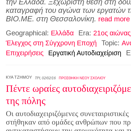
την Ελλάδα. Ξεχωριστή θέση στη δουλ
καταγραφή του αγώνα των εργατών τ
ΒΙΟ.ΜΕ. στη Θεσσαλονίκη.
read more
Geographical:
Era:
Ελλάδα
21ος αιώνας
Topic:
Έλεγχος στη Σύγχρονη Εποχή
Αν
E
Επιχειρήσεις
Εργατική Αυτοδιαχείριση
ΚΎΑ ΤΖΉΜΟΥ
ΤΡΊ, 02/02/16
ΠΡΟΣΘΉΚΗ ΝΈΟΥ ΣΧΟΛΊΟΥ
Πέντε ωραίες αυτοδιαχειριζόμε
της πόλης
Οι αυτοδιαχειριζόμενες συνεταιριστικές 
στήθηκαν από ομάδες ανθρώπων που π
αντικαταστήσουν την ατομικότητα και 