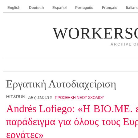
English
Deutsch
Español
Português
Français
Italian
WORKERS
ARCHIVE O
Εργατική Αυτοδιαχείριση
HIT&RUN
ΔΕΥ, 11/04/16
ΠΡΟΣΘΉΚΗ ΝΈΟΥ ΣΧΟΛΊΟΥ
Andrés Lofiego: «Η ΒΙΟ.ΜΕ. ε
παράδειγμα για όλους τους Ευ
εργάτες»