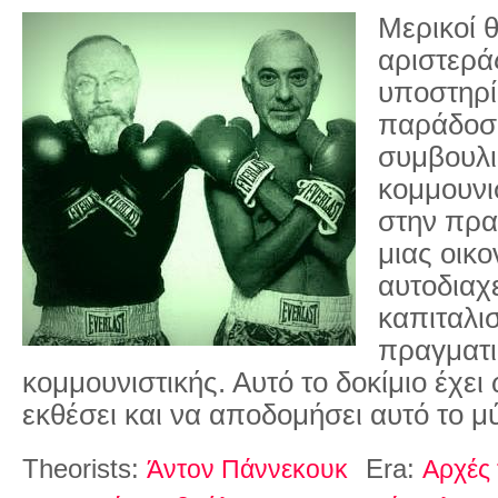
Μερικοί θ
αριστερά
υποστηρίξ
παράδοσ
συμβουλ
κομμουνι
στην πρα
μιας οικο
αυτοδιαχε
καπιταλισ
πραγματι
κομμουνιστικής. Αυτό το δοκίμιο έχει
εκθέσει και να αποδομήσει αυτό το μ
Theorists:
Era:
Άντον Πάννεκουκ
Αρχές 