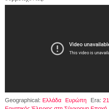
Geographical:
Era:
Ελλάδα
Ευρώπη
21
Εργατικός Έλεγχος στη Σύγχρονη Εποχή