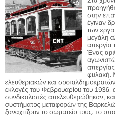
Στα χρόν
προηγήθη
στην επα
έγιναν δ
των εργα
μεγάλη α
απεργία 
Ένας αρι
αγωνιστώ
απεργίας 
φυλακή. 
ελευθεριακών και σοσιαλδημοκρατών 
εκλογές του Φεβρουαρίου του 1936, 
συνδικαλιστές απελευθερώθηκαν, και 
συστήματος μεταφορών της Βαρκελώ
ξαναχτίζουν το σωματείο τους, το οποί