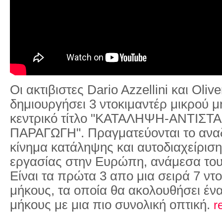
Οι ακτιβιστες Dario Azzellini και Oliv
δημιουργήσει 3 ντοκιμαντέρ μικρού 
κεντρικό τίτλο "
ΚΑΤΑΛΗΨΗ
-
ΑΝΤΙΣΤ
ΠΑΡΑΓΩΓΗ
".
Πραγματεύονται το ανα
κίνημα
κατάληψη
ς και αυτοδιαχείρι
εργασίας στην Ευρώπη, ανά
με
σα του
Είναι τα πρώτα 3 απο μια σειρά 7 ντ
μήκους, τα οποία θα ακολουθήσει έν
μήκους
με
μια πιο συνολική οπτική.
r