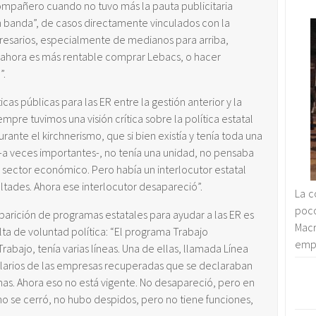
pañero cuando no tuvo más la pauta publicitaria
 banda”, de casos directamente vinculados con la
resarios, especialmente de medianos para arriba,
ahora es más rentable comprar Lebacs, o hacer
”.
icas públicas para las ER entre la gestión anterior y la
empre tuvimos una visión crítica sobre la política estatal
ante el kirchnerismo, que si bien existía y tenía toda una
 -a veces importantes-, no tenía una unidad, no pensaba
sector económico. Pero había un interlocutor estatal
ltades. Ahora ese interlocutor desapareció”.
La c
poco
parición de programas estatales para ayudar a las ER es
Macr
ta de voluntad política: “El programa Trabajo
empr
rabajo, tenía varias líneas. Una de ellas, llamada Línea
salarios de las empresas recuperadas que se declaraban
mas. Ahora eso no está vigente. No desapareció, pero en
 no se cerró, no hubo despidos, pero no tiene funciones,