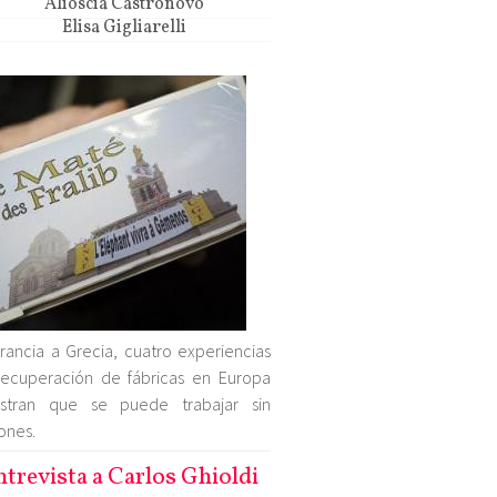
Alioscia Castronovo
Elisa Gigliarelli
rancia a Grecia, cuatro experiencias
ecuperación de fábricas en Europa
stran que se puede trabajar sin
ones.
ntrevista a Carlos Ghioldi