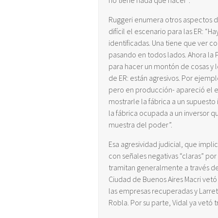
no tiene nada que hacer”.
Ruggeri enumera otros aspectos d
difícil el escenario para las ER: 
identificadas. Una tiene que ver co
pasando en todos lados. Ahora la Po
para hacer un montón de cosas y l
de ER: están agresivos. Por ejemp
pero en producción- apareció el est
mostrarle la fábrica a un supuesto 
la fábrica ocupada a un inversor q
muestra del poder”.
Esa agresividad judicial, que imp
con señales negativas “claras” por
tramitan generalmente a través de 
Ciudad de Buenos Aires Macri vetó
las empresas recuperadas y Larreta
Robla. Por su parte, Vidal ya vetó t