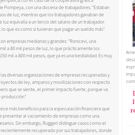
ejemplifica con el caso de la cooperativa gráfica
de Pompeya, con una docena de trabajadores: “Estaban
os de luz, mientras que los trabajadores ganaban de
 luz equivalía a un tercio del salario de un trabajador.
 lo que es como si tuvieran que pagar un sueldo más”.
 con empresas medianas y grandes: “Ronicevi, una
mil a 80 mil pesos de luz, lo que prácticamente los
Amen
 150 mil a 800 mil pesos, que ya es una bestialidad. Es muy
des
exp
imp
 las diversas organizaciones de empresas recuperadas y
comp
royectos de ley, amparos y movilizaciones con respecto
imero que se siente, el primer impacto fuerte, porque va
 producción”.
ce más beneficios para la especulación financiera que
r
ede presentar al vaciamiento de empresas como una
resarios. Sin embargo, Ruggeri distingue casos como el
, recientemente recuperado por sus trabajadores, donde