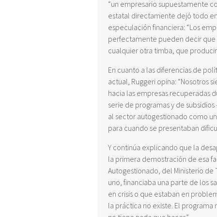
“un empresario supuestamente com
estatal directamente dejó todo en
especulación financiera: “Los emp
perfectamente pueden decir que 
cualquier otra timba, que producir
En cuanto a las diferencias de polít
actual, Ruggeri opina: “Nosotros si
hacia las empresas recuperadas dur
serie de programas y de subsidios
al sector autogestionado como un 
para cuando se presentaban dificu
Y continúa explicando que la desa
la primera demostración de esa fal
Autogestionado, del Ministerio de T
uno, financiaba una parte de los 
en crisis o que estaban en proble
la práctica no existe. El programa