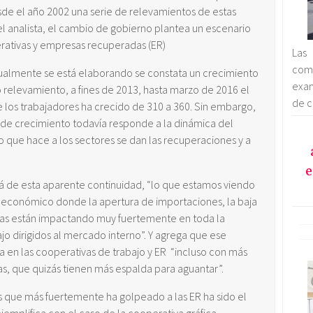
de el año 2002 una serie de relevamientos de estas
el analista, el cambio de gobierno plantea un escenario
erativas y empresas recuperadas (ER)
Las
com
tualmente se está elaborando se constata un crecimiento
exam
 relevamiento, a fines de 2013, hasta marzo de 2016 el
de c
os trabajadores ha crecido de 310 a 360. Sin embargo,
de crecimiento todavía responde a la dinámica del
lo que hace a los sectores se dan las recuperaciones y a
e
á de esta aparente continuidad, “lo que estamos viendo
 económico donde la apertura de importaciones, la baja
fas están impactando muy fuertemente en toda la
ajo dirigidos al mercado interno”. Y agrega que ese
en las cooperativas de trabajo y ER “incluso con más
s, que quizás tienen más espalda para aguantar”.
que más fuertemente ha golpeado a las ER ha sido el