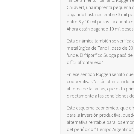
“sinceramiento” tarifario. Ruggeri 
Chilavert, una imprenta pequeña 
pagando hasta diciembre 3 mil pes
entre 8 y 10 mil pesos. La cuenta de
Ahora están pagando 10 mil pesos,
Esta dinámica también se verifica
metalúrgica de Tandil, pasó de 30 
funde. El frigorífico Subga pasó de
difícil afrontar eso”.
En ese sentido Ruggeri señaló que
cooperativas “están planteando p
al tema de la tarifas, que es lo pr
directamente a las condiciones de
Este esquema económico, que ofre
para la inversión productiva, pu
alternativa rentable para los emp
del periódico “Tiempo Argentino”