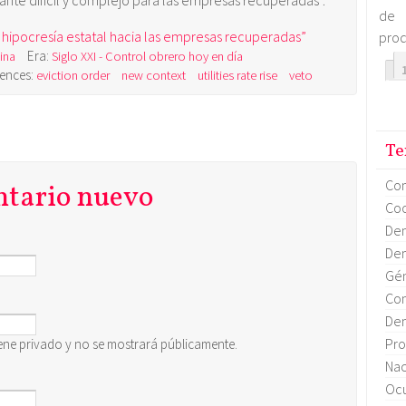
nte difícil y complejo para las empresas recuperadas”.
de 
e hipocresía estatal hacia las empresas recuperadas”
prod
Era:
ina
Siglo XXI - Control obrero hoy en día
iences:
eviction order
new context
utilities rate rise
veto
Te
Co
ntario nuevo
Coo
Dem
Dem
Gén
Con
Dem
Pro
ene privado y no se mostrará públicamente.
Nac
Ocu