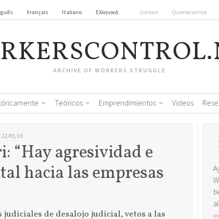
uguês
Français
Italiano
Ελληνικά
Contact
Quienes somos
RKERSCONTROL.
ARCHIVE OF WORKERS STRUGGLE
stóricamente
Teóricos
Emprendimientos
Videos
Rese
, 12/05/16
: “Hay agresividad e
atal hacia las empresas
A
W
t
a
udiciales de desalojo judicial, vetos a las
›››