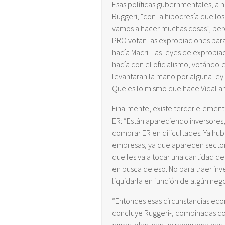
Esas políticas gubernmentales, a n
Ruggeri, “con la hipocresía que los
vamos a hacer muchas cosas”, pero 
PRO votan las expropiaciones para
hacía Macri. Las leyes de expropi
hacía con el oficialismo, votándol
levantaran la mano por alguna ley
Que es lo mismo que hace Vidal ah
Finalmente, existe tercer element
ER: “Están apareciendo inversores
comprar ER en dificultades. Ya hub
empresas, ya que aparecen sectore
que les va a tocar una cantidad d
en busca de eso. No para traer in
liquidarla en función de algún nego
“Entonces esas circunstancias eco
concluye Ruggeri-, combinadas con 