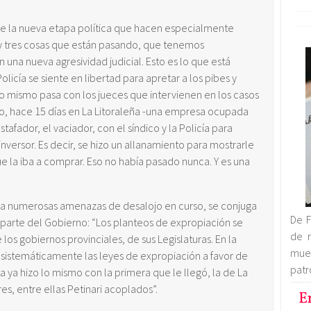
e la nueva etapa política que hacen especialmente
“Hay tres cosas que están pasando, que tenemos
n una nueva agresividad judicial. Esto es lo que está
licía se siente en libertad para apretar a los pibes y
o mismo pasa con los jueces que intervienen en los casos
lo, hace 15 días en La Litoraleña -una empresa ocupada
afador, el vaciador, con el síndico y la Policía para
inversor. Es decir, se hizo un allanamiento para mostrarle
ue la iba a comprar. Eso no había pasado nunca. Y es una
lica numerosas amenazas de desalojo en curso, se conjuga
De F
 parte del Gobierno: “Los planteos de expropiación se
de r
los gobiernos provinciales, de sus Legislaturas. En la
mue
 sistemáticamente las leyes de expropiación a favor de
patr
 ya hizo lo mismo con la primera que le llegó, la de La
res, entre ellas Petinari acoplados”.
E