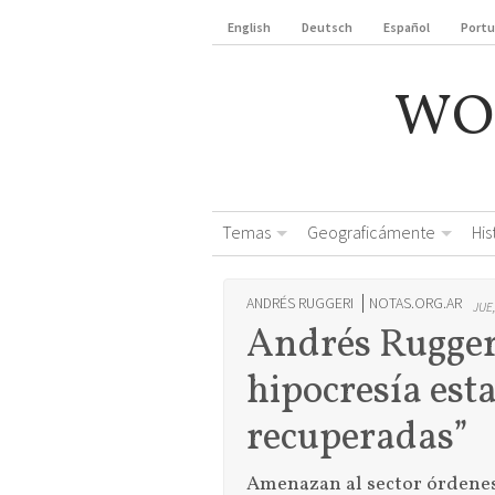
English
Deutsch
Español
Port
WO
Temas
Geograficámente
Hi
ANDRÉS RUGGERI
NOTAS.ORG.AR
JUE
Andrés Ruggeri
hipocresía est
recuperadas”
Amenazan al sector órdenes j