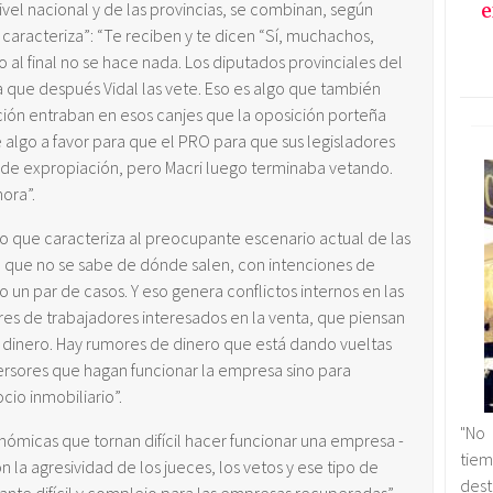
e
ivel nacional y de las provincias, se combinan, según
 caracteriza”: “Te reciben y te dicen “Sí, muchachos,
al final no se hace nada. Los diputados provinciales del
 que después Vidal las vete. Eso es algo que también
ación entraban en esos canjes que la oposición porteña
e algo a favor para que el PRO para que sus legisladores
 de expropiación, pero Macri luego terminaba vetando.
ora”.
o que caracteriza al preocupante escenario actual de las
, que no se sabe de dónde salen, con intenciones de
o un par de casos. Y eso genera conflictos internos en las
s de trabajadores interesados en la venta, que piensan
e dinero. Hay rumores de dinero que está dando vueltas
versores que hagan funcionar la empresa sino para
cio inmobiliario”.
"No 
nómicas que tornan difícil hacer funcionar una empresa -
tie
la agresividad de los jueces, los vetos y ese tipo de
dest