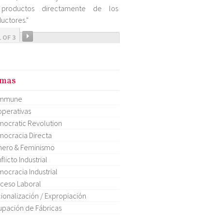
productos directamente de los
uctores."
1 OF 3
mas
mmune
perativas
ocratic Revolution
ocracia Directa
ero & Feminismo
flicto Industrial
ocracia Industrial
ceso Laboral
ionalización / Expropiación
pación de Fábricas