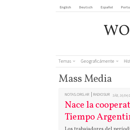
English
Deutsch
Español
Port
WO
Temas
Geograficámente
Hi
Mass Media
NOTAS.ORG.AR
RADIOSUR
SÁB, 16/04/
Nace la cooperat
Tiempo Argenti
Los trabajadores del períod