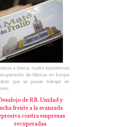
rancia a Grecia, cuatro experiencias
ecuperación de fábricas en Europa
stran que se puede trabajar sin
ones.
Desalojo de RB. Unidad y
lucha frente a la avanzada
epresiva contra empresas
recuperadas