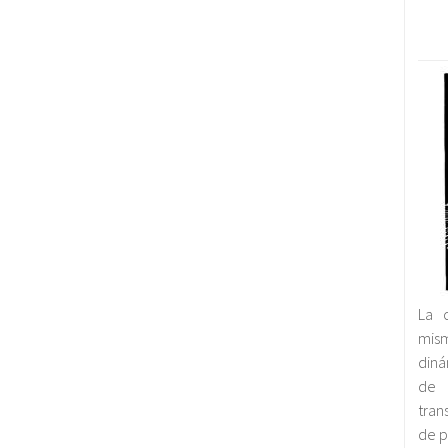
La 
mis
diná
de 
tran
de p