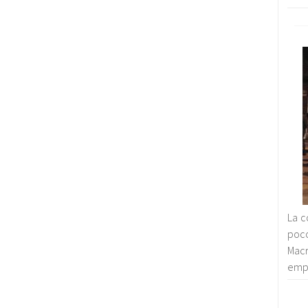
La c
poco
Macr
empr