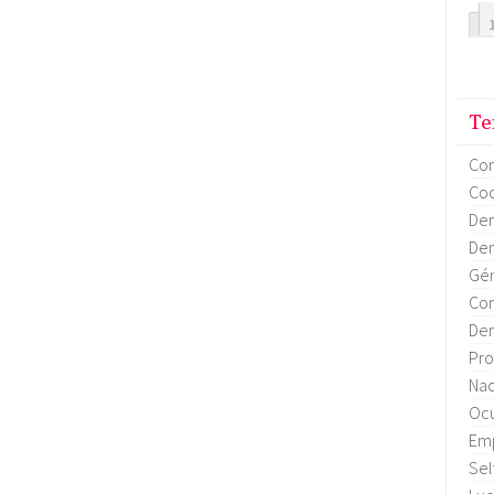
Te
Co
Coo
Dem
Dem
Gén
Con
Dem
Pro
Nac
Ocu
Em
Sel