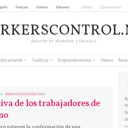
uguês
Français
Italiano
Ελληνικά
Contact
Quienes somos
RKERSCONTROL.
ARCHIVE OF WORKERS STRUGGLE
stóricamente
Teóricos
Emprendimientos
Videos
Rese
16
AÑADIR NUEVO COMENTARIO
A
iva de los trabajadores de
W
no
t
a
›››
ico votaron la conformación de una