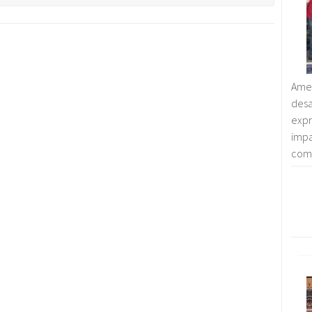
Amen
des
exp
imp
comp