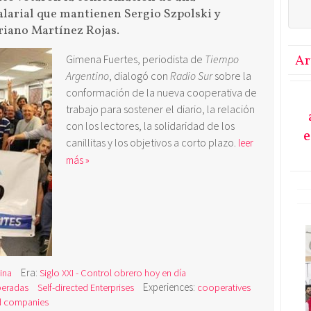
salarial que mantienen Sergio Szpolski y
riano Martínez Rojas.
Gimena Fuertes, periodista de
Tiempo
Ar
Argentino
, dialogó con
Radio Sur
sobre la
conformación de la nueva cooperativa de
trabajo para sostener el diario, la relación
con los lectores, la solidaridad de los
e
canillitas y los objetivos a corto plazo.
leer
más »
Era:
ina
Siglo XXI - Control obrero hoy en día
Experiences:
peradas
Self-directed Enterprises
cooperatives
d companies