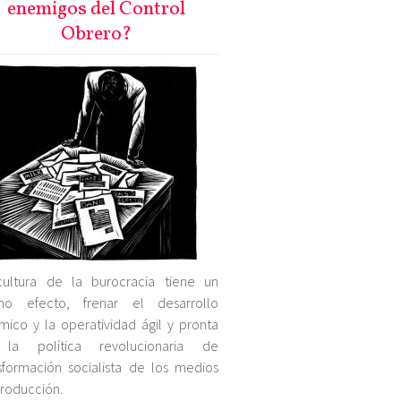
enemigos del Control
Obrero?
cultura de la burocracia tiene un
mo efecto, frenar el desarrollo
mico y la operatividad ágil y pronta
la política revolucionaria de
sformación socialista de los medios
roducción.