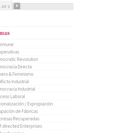
1 OF 3
mas
mmune
perativas
ocratic Revolution
ocracia Directa
ero & Feminismo
flicto Industrial
ocracia Industrial
ceso Laboral
ionalización / Expropiación
pación de Fábricas
presas Recuperadas
f-directed Enterprises