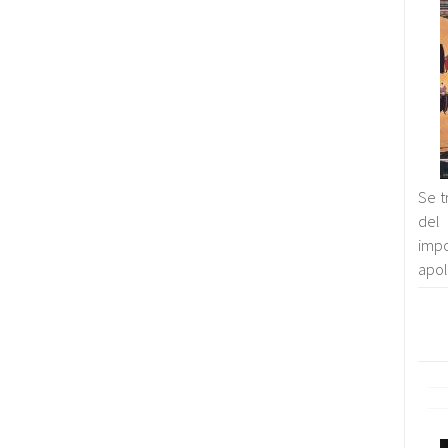
Se t
del 
imp
apol