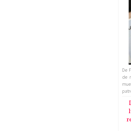
De F
de r
mue
patr
r