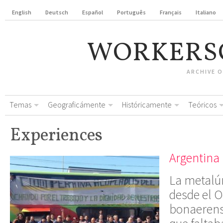
English
Deutsch
Español
Português
Français
Italiano
WORKERS
ARCHIVE 
Temas
Geograficámente
Históricamente
Teóricos
Experiences
Argentina
La metalú
desde el 
bonaerens