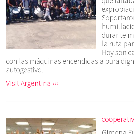
que faltaba
expropiaci
Soportaro
humillaci
durante m
la ruta par
Hoy son ca
con las máquinas encendidas a pura dign
autogestivo.
Visit Argentina ›››
cooperati
Gimena Fue