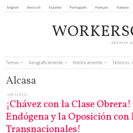
English
Deutsch
Español
Português
Français
Italiano
WORKERS
ARCHIVE 
Temas
Geograficámente
Históricamente
Teóricos
Alcasa
LUN, 12/03/12
¡Chávez con la Clase Obrera!
Endógena y la Oposición con 
Transnacionales!