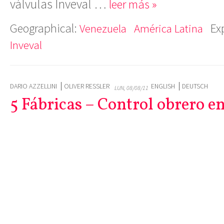
válvulas Inveval …
leer más »
Geographical:
Ex
Venezuela
América Latina
Inveval
DARIO AZZELLINI
OLIVER RESSLER
ENGLISH
DEUTSCH
LUN, 08/08/11
5 Fábricas – Control obrero e