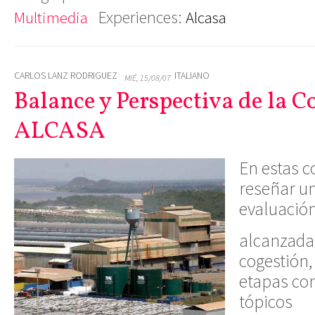
Experiences:
Multimedia
Alcasa
CARLOS LANZ RODRIGUEZ
ITALIANO
MIÉ, 15/08/07
Balance y Perspectiva de la C
ALCASA
En estas c
reseñar u
evaluación
alcanzada
cogestión,
etapas con
tópicos