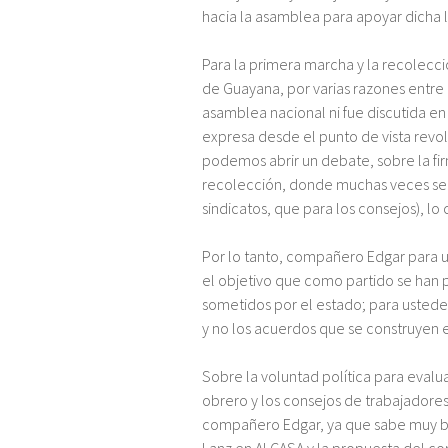
hacia la asamblea para apoyar dicha l
Para la primera marcha y la recolecci
de Guayana, por varias razones entre e
asamblea nacional ni fue discutida en
expresa desde el punto de vista revol
podemos abrir un debate, sobre la fir
recolección, donde muchas veces se 
sindicatos, que para los consejos), lo
Por lo tanto, compañero Edgar para us
el objetivo que como partido se han 
sometidos por el estado; para ustede
y no los acuerdos que se construyen en
Sobre la voluntad política para evalua
obrero y los consejos de trabajadores 
compañero Edgar, ya que sabe muy bi