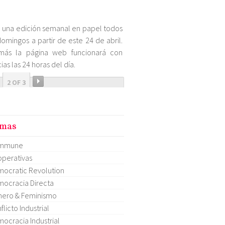
 una edición semanal en papel todos
domingos a partir de este 24 de abril.
más la página web funcionará con
ias las 24 horas del día.
2 OF 3
mas
mmune
perativas
ocratic Revolution
ocracia Directa
ero & Feminismo
flicto Industrial
ocracia Industrial