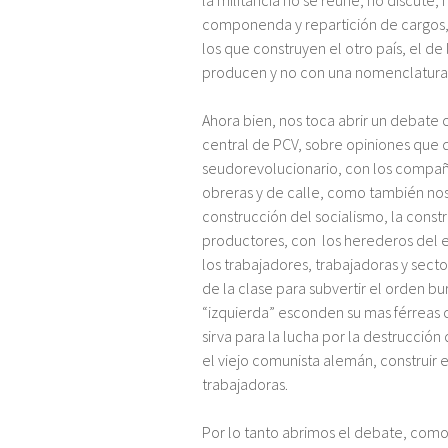
la militancia no se reúne, no discute, 
componenda y repartición de cargos, 
los que construyen el otro país, el de l
producen y no con una nomenclatura p
Ahora bien, nos toca abrir un debat
central de PCV, sobre opiniones que 
seudorevolucionario, con los compa
obreras y de calle, como también nos
construcción del socialismo, la constr
productores, con los herederos del es
los trabajadores, trabajadoras y sect
de la clase para subvertir el orden b
“izquierda” esconden su mas férreas
sirva para la lucha por la destrucci
el viejo comunista alemán, construir 
trabajadoras.
Por lo tanto abrimos el debate, como