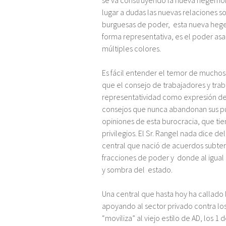
se va construyendo la nueva hegemonía
lugar a dudas las nuevas relaciones so
burguesas de poder, esta nueva hege
forma representativa, es el poder asa
múltiples colores.
Es fácil entender el temor de muchos “
que el consejo de trabajadores y trab
representatividad como expresión de la
consejos que nunca abandonan sus pue
opiniones de esta burocracia, que ti
privilegios. El Sr. Rangel nada dice 
central que nació de acuerdos subter
fracciones de poder y donde al igual 
y sombra del estado.
Una central que hasta hoy ha callado 
apoyando al sector privado contra los
“moviliza” al viejo estilo de AD, los 