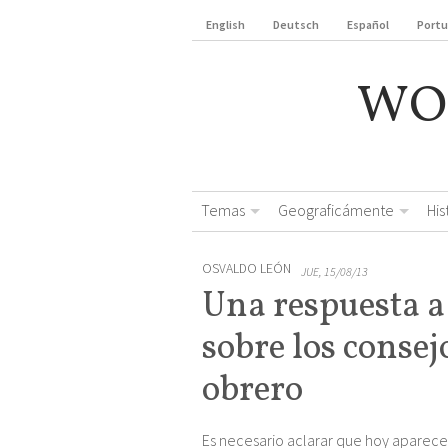
English
Deutsch
Español
Port
WO
Temas
Geograficámente
Hi
OSVALDO LEÓN
JUE, 15/08/13
Una respuesta a
sobre los consej
obrero
Es necesario aclarar que hoy aparece