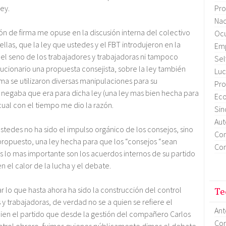
Pro
ey.
Nac
ón de firma me opuse en la discusión interna del colectivo
Ocu
llas, que la ley que ustedes y el FBT introdujeron en la
Em
 el seno de los trabajadores y trabajadoras ni tampoco
Sel
ucionario una propuesta consejista, sobre la ley también
Luc
ma se utilizaron diversas manipulaciones para su
Pro
negaba que era para dicha ley (una ley mas bien hecha para
Eco
 cual con el tiempo me dio la razón.
Sin
Aut
tedes no ha sido el impulso orgánico de los consejos, sino
Con
propuesto, una ley hecha para que los “consejos “sean
Con
s lo mas importante son los acuerdos internos de su partido
 el calor de la lucha y el debate.
r lo que hasta ahora ha sido la construcción del control
Te
y trabajadoras, de verdad no se a quien se refiere el
Ant
en el partido que desde la gestión del compañero Carlos
Cor