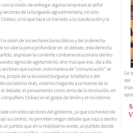
e con la misión de entregar algunas empresas al señor
 sectores de la burguesía agroalimentaria, no solo
ávez, si no que hace un llamado a la claudicación y la
 la visión de los sectores burocráticos y de la derecha
al no vale la pena profundizar en el debate, esta derecha
artido, expresan la corriente contrarrevolucionaria dentro
uestra signos de agotamiento, sino mas que eso, día a día
los sectores que luchan, esta manera de “comunicación” se
Se t
ana, propia de la sociedad burguesa totalitaria o del
del 
én socialismo real), estamos llegando a la muerte de la
imp
ar el debate, el pensamiento como arma de la revolución, en
apol
el compañero Chávez en el golpe de timón y el no retorno.
S
ate con estos sectores del gobierno, ya que los medios de
V
ajo su control, no permiten ningún debate que nazca dentro
un partido que en la realidad no existe, un partido donde