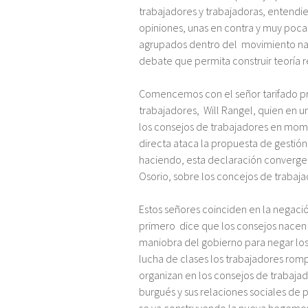
trabajadores y trabajadoras, entendi
opiniones, unas en contra y muy pocas 
agrupados dentro del movimiento nac
debate que permita construir teoría r
Comencemos con el señor tarifado pres
trabajadores, Will Rangel, quien en 
los consejos de trabajadores en mom
directa ataca la propuesta de gestión
haciendo, esta declaración converge c
Osorio, sobre los concejos de trabaja
Estos señores coinciden en la negació
primero dice que los consejos nacen c
maniobra del gobierno para negar los s
lucha de clases los trabajadores rom
organizan en los consejos de trabajad
burgués y sus relaciones sociales de 