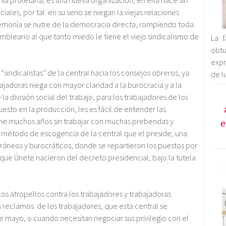
 proletaria, es una nueva organización, en ella nace sin
ciales, por tal en su seno se niegan la viejas relaciones
monía se nutre de la democracia directa, rompiendo toda
mbleario al que tanto miedo le tiene el viejo sindicalismo de
La 
obt
expr
sindicalistas” de la central hacia los consejos obreros, ya
de l
ajadoras niega con mayor claridad a la burocracia y a la
 división social del trabajo, para los trabajadores de los
sto en la producción, les es fácil de entender las
e
ene muchos años sin trabajar con muchas prebendas y
del método de escogencia de la central que el preside, una
ráneos y burocráticos, donde se repartieron los puestos por
que Únete nacieron del decreto presidencial, bajo la tutela
los atropellos contra los trabajadores y trabajadoras
 reclamos de los trabajadores, que esta central se
1 de mayo, o cuando necesitan negociar sus privilegio con el