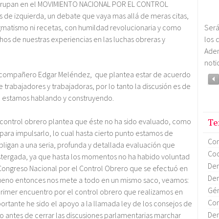
 agrupan en el MOVIMIENTO NACIONAL POR EL CONTROL
os de izquierda, un debate que vaya mas allá de meras citas,
ogmatismo ni recetas, con humildad revolucionaria y como
Será
os de nuestras experiencias en las luchas obreras y
los 
Ade
notic
compañero Edgar Meléndez, que plantea estar de acuerdo
 trabajadores y trabajadoras, por lo tanto la discusión es de
o estamos hablando y construyendo.
 control obrero plantea que éste no ha sido evaluado, como
Te
para impulsarlo, lo cual hasta cierto punto estamos de
Co
bligan a una seria, profunda y detallada evaluación que
Coo
tergada, ya que hasta los momentos no ha habido voluntad
Dem
er Congreso Nacional por el Control Obrero que se efectuó en
Dem
bueno entonces nos mete a todo en un mismo saco, veamos:
Gén
rimer encuentro por el control obrero que realizamos en
Con
ortante he sido el apoyo a la llamada ley de los consejos de
Dem
o antes de cerrar las discusiones parlamentarias marchar