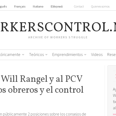
uguês
Français
Italiano
Ελληνικά
Contact
Quienes somos
RKERSCONTROL.
ARCHIVE OF WORKERS STRUGGLE
stóricamente
Teóricos
Emprendimientos
Videos
Rese
 Will Rangel y al PCV
os obreros y el control
A
W
t
a
n públicamente 2 posiciones sobre los consejos de
›››