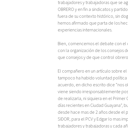
trabajadores y trabajadoras que se
OBRERO y en fin a sindicatos y partid
fuera de su contexto histórico, sin d
hemos afirmado que parta de los hech
experiencias internacionales.
Bien, comencemos el debate con el 
con la organización de los consejos de
que consejos y de que control obrer
El compañero en un artículo sobre el
tampoco ha habido voluntad política 
acuerdo, en dicho escrito dice “nos o
viene siendo irresponsablemente pos
de realizarla, ni siquiera en el Prim
días recientes en Ciudad Guayana”, 
desde hace mas de 2 años desde el p
SIDOR, para el PCV y Edgar lo mas imp
trabajadores y trabajadoras y cada añ