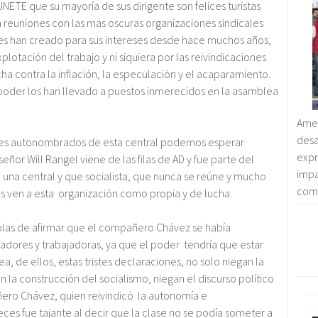
UNETE que su mayoría de sus dirigente son felices turistas
 a reuniones con las mas oscuras organizaciones sindicales
les han creado para sus intereses desde hace muchos años,
lotación del trabajo y ni siquiera por las reivindicaciones
ha contra la inflación, la especulación y el acaparamiento.
poder los han llevado a puestos inmerecidos en la asamblea
Amen
des
ntes autonombrados de esta central podemos esperar
exp
r Will Rangel viene de las filas de AD y fue parte del
imp
 una central y que socialista, que nunca se reúne y mucho
comp
s ven a esta organización como propia y de lucha.
 bolas de afirmar que el compañero Chávez se había
adores y trabajadoras, ya que el poder tendría que estar
ea, de ellos, estas tristes declaraciones, no solo niegan la
an la construcción del socialismo, niegan el discurso político
ero Chávez, quien reivindicó la autonomía e
es fue tajante al decir que la clase no se podía someter a