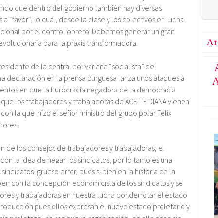
endo que dentro del gobierno también hay diversas
a “favor”, lo cual, desde la clase y los colectivos en lucha
ional por el control obrero. Debemos generar un gran
Ar
evolucionaria para la praxis transformadora.
idente de la central bolivariana “socialista” de
una declaración en la prensa burguesa lanza unos ataques a
A
entos en que la burocracia negadora de la democracia
 que los trabajadores y trabajadoras de ACEITE DIANA vienen
on la que hizo el señor ministro del grupo polar Félix
dores.
n de los consejos de trabajadores y trabajadoras, el
on la idea de negar los sindicatos, por lo tanto es una
indicatos, grueso error, pues si bien en la historia de la
pen con la concepción economicista de los sindicatos y se
ores y trabajadoras en nuestra lucha por derrotar el estado
producción pues ellos expresan el nuevo estado proletario y