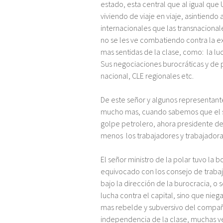
estado, esta central que al igual que 
viviendo de viaje en viaje, asintiendo
internacionales que las transnaciona
no se les ve combatiendo contra la exp
mas sentidas de la clase, como: la luc
Sus negociaciones burocráticas y de 
nacional, CLE regionales etc.
De este señor y algunos representa
mucho mas, cuando sabemos que el seño
golpe petrolero, ahora presidente de
menos los trabajadores y trabajadora
El señor ministro de la polar tuvo la
equivocado con los consejo de trabaj
bajo la dirección de la burocracia, o s
lucha contra el capital, sino que nieg
mas rebelde y subversivo del compañ
independencia de la clase, muchas vec