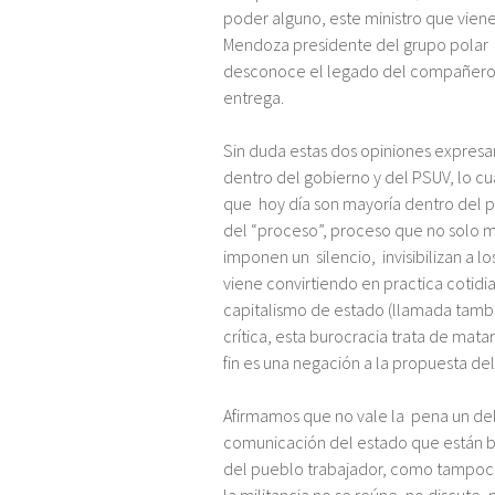
poder alguno, este ministro que vien
Mendoza presidente del grupo polar y
desconoce el legado del compañero Ch
entrega.
Sin duda estas dos opiniones expresan
dentro del gobierno y del PSUV, lo cu
que hoy día son mayoría dentro del p
del “proceso”, proceso que no solo m
imponen un silencio, invisibilizan a 
viene convirtiendo en practica cotidi
capitalismo de estado (llamada tambi
crítica, esta burocracia trata de mat
fin es una negación a la propuesta d
Afirmamos que no vale la pena un deb
comunicación del estado que están b
del pueblo trabajador, como tampoco 