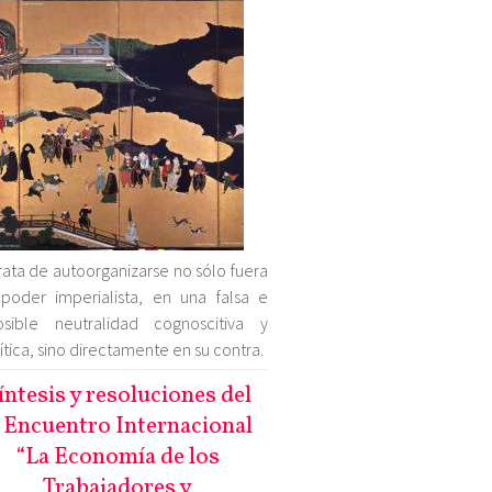
rata de autoorganizarse no sólo fuera
poder imperialista, en una falsa e
osible neutralidad cognoscitiva y
ítica, sino directamente en su contra.
íntesis y resoluciones del
 Encuentro Internacional
“La Economía de los
Trabajadores y