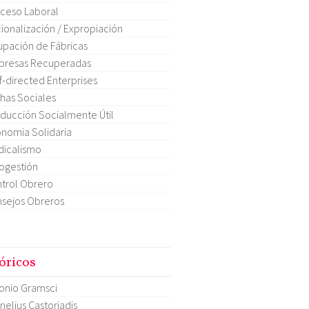
ceso Laboral
ionalización / Expropiación
pación de Fábricas
presas Recuperadas
f-directed Enterprises
has Sociales
ducción Socialmente Útil
nomia Solidaria
dicalismo
ogestión
trol Obrero
sejos Obreros
óricos
onio Gramsci
nelius Castoriadis