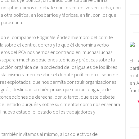
no construye política, un partido que solo sirve para la
nos planteamos el debate con los colectivos en lucha, con
a otra política, en los barrios y fábricas, en fin, con los que
arasitaria.
e con el compañero Edgar Meléndez miembro del comité
da sobre el control obrero y lo que él denomina verbo
ñeros del PCV nos hemos encontrado en muchas luchas
 separan muchas posiciones teóricas y prácticas sobre la
El 
ucción orgánica de la sociedad de los iguales de los libres
par
talinismo si merece abrir el debate político en el seno de
mili
ores explotados, que nos permita construir organizaciones
en A
urgués, deslindar también praxis que con un lenguaje de
fruc
 concepciones de derecha, por lo tanto, que este debate
ón del estado burgués y sobre su cimentos como nos enseñara
el nuevo estado, el estado de los trabajadores y
 también invitamos al mismo, a los colectivos de