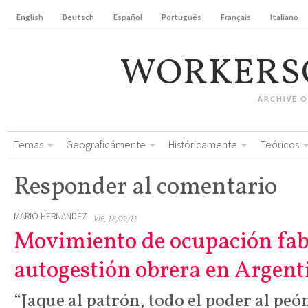
English
Deutsch
Español
Português
Français
Italiano
WORKERS
ARCHIVE 
Temas
Geograficámente
Históricamente
Teóricos
Responder al comentario
MARIO HERNANDEZ
VIE, 18/09/15
Movimiento de ocupación fabr
autogestión obrera en Argent
“Jaque al patrón, todo el poder al pe