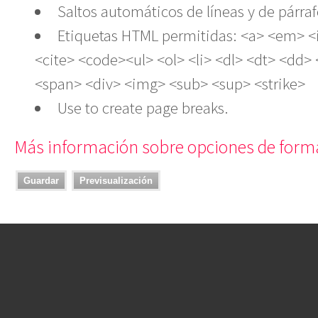
Saltos automáticos de líneas y de párraf
Etiquetas HTML permitidas: <a> <em> <
<cite> <code><ul> <ol> <li> <dl> <dt> <dd>
<span> <div> <img> <sub> <sup> <strike>
Use
to create page breaks.
Más información sobre opciones de form