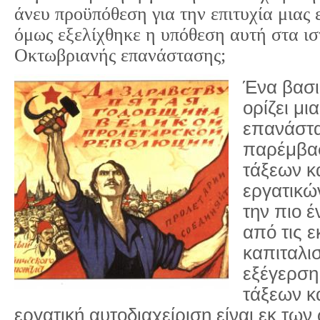
άνευ προϋπόθεση για την επιτυχία μιας
όμως εξελίχθηκε η υπόθεση αυτή στα ισ
Οκτωβριανής επανάστασης;
Ένα βασι
ορίζει μι
επανάστα
παρέμβα
τάξεων κα
εργατικώ
την πιο 
από τις ε
καπιταλισ
εξέγερση
τάξεων κα
εργατική αυτοδιαχείριση είναι εκ των