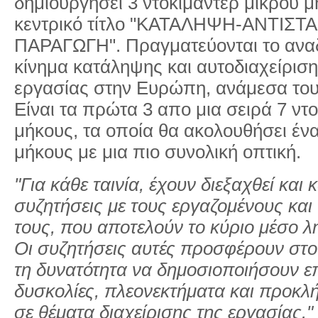
δημιουργήσει 3 ντοκιμαντέρ μικρού 
κεντρικό τίτλο "
ΚΑΤΑΛΗΨΗ
-
ΑΝΤΙΣΤ
ΠΑΡΑΓΩΓΗ
".
Πραγματεύονται το ανα
κίνημα
κατάληψη
ς και αυτοδιαχείρι
εργασίας στην Ευρώπη, ανά
με
σα του
Είναι τα πρώτα 3 απο μια σειρά 7 ντ
μήκους, τα οποία θα ακολουθήσει έν
μήκους
με
μια πιο συνολική οπτική.
"Για κάθε ταινία, έχουν διεξαχθεί και
συζητήσεις
με
τους εργαζομένους και 
τους, που αποτελούν το κύριο μέσο 
Οι συζητήσεις αυτές προσφέρουν στ
τη δυνατότητα να δημοσιοποιήσουν ε
δυσκολίες, πλεονεκτήματα και προκλ
σε θέματα διαχείρισης της εργασίας."