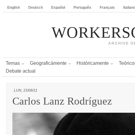
English
Deutsch
Español
Português
Français
Italian
WORKERS
ARCHIVE O
Temas
Geograficámente
Históricamente
Teórico
Debate actual
LUN, 15/08/11
Carlos Lanz Rodríguez