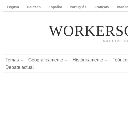
English
Deutsch
Español
Português
Français
Italian
WORKERS
ARCHIVE O
Temas
Geograficámente
Históricamente
Teórico
Debate actual