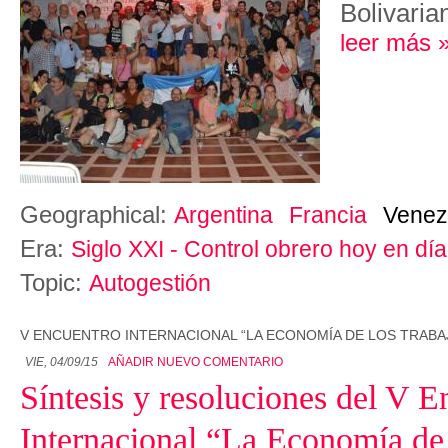
Bolivaria
leer más 
Geographical:
Argentina
Francia
Venez
Era:
Siglo XXI - Control obrero hoy en día
Topic:
Autogestión
V ENCUENTRO INTERNACIONAL “LA ECONOMÍA DE LOS TRAB
VIE, 04/09/15
AÑADIR NUEVO COMENTARIO
Síntesis y resoluciones del V E
Internacional “La Economía de