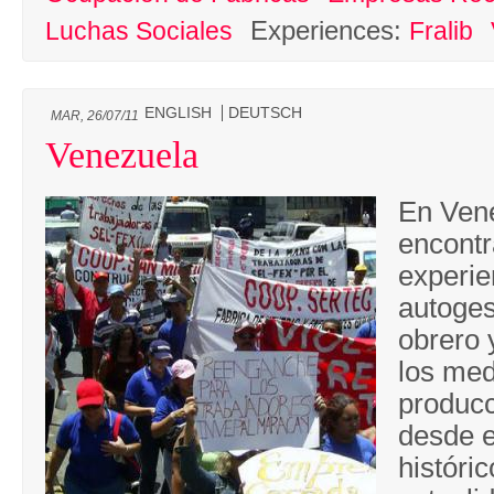
Experiences:
Luchas Sociales
Fralib
ENGLISH
DEUTSCH
MAR, 26/07/11
Venezuela
En Ven
encont
experie
autoges
obrero 
los med
producc
desde e
históric