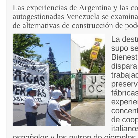
Las experiencias de Argentina y las 
autogestionadas Venezuela se examin
de alternativas de construcción de pod
La dest
supo se
Bienest
dispara
trabaja
preser
fábrica
experie
concent
de coop
italiano
españoles y los nutren de ejemplos 