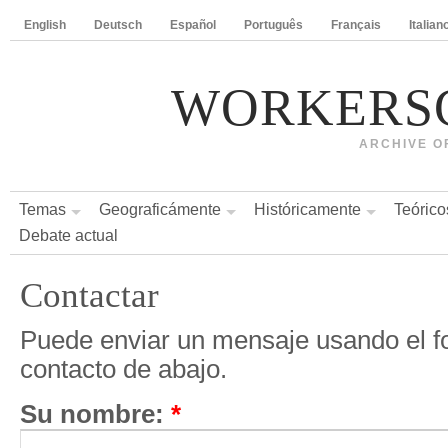
English
Deutsch
Español
Português
Français
Italian
WORKERS
ARCHIVE O
Temas
Geograficámente
Históricamente
Teórico
Debate actual
Contactar
Puede enviar un mensaje usando el f
contacto de abajo.
Su nombre:
*