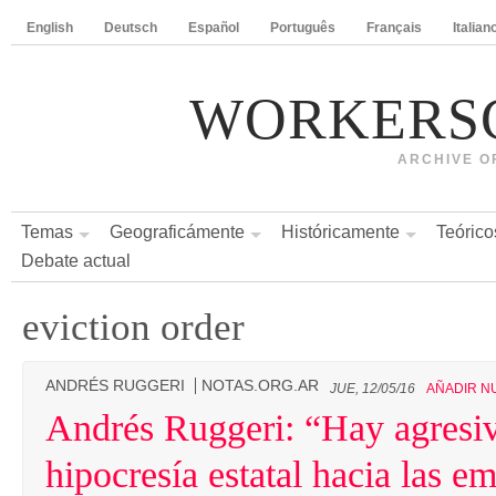
English
Deutsch
Español
Português
Français
Italian
WORKERS
ARCHIVE O
Temas
Geograficámente
Históricamente
Teórico
Debate actual
eviction order
ANDRÉS RUGGERI
NOTAS.ORG.AR
JUE, 12/05/16
AÑADIR N
Andrés Ruggeri: “Hay agresiv
hipocresía estatal hacia las e