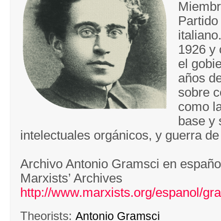
Miembr
Partido
italian
1926 y
el gobi
años de
sobre c
como l
base y 
intelectuales orgánicos, y guerra de
Archivo Antonio Gramsci en español
Marxists’ Archives
http://www.marxists.org/espanol/gr
Theorists:
Antonio Gramsci