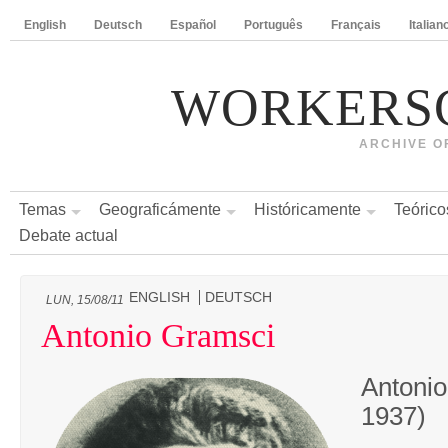
English
Deutsch
Español
Português
Français
Italian
WORKERS
ARCHIVE O
Temas
Geograficámente
Históricamente
Teórico
Debate actual
ENGLISH
DEUTSCH
LUN, 15/08/11
Antonio Gramsci
Antonio
1937)