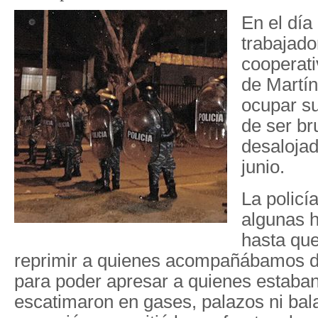
En el día
trabajado
cooperati
de Martín
ocupar s
de ser br
desalojad
junio.
La policía
algunas h
hasta qu
reprimir a quienes acompañábamos d
para poder apresar a quienes estaban
escatimaron en gases, palazos ni ba