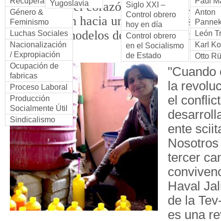
Recuperadas
Paul Ma
Yugoslavia
Un viaje en el corazón de la revolución y
Siglo XXI –
Género &
Anton
Control obrero
de transición hacia una economía social.
Feminismo
Panne
hoy en día
de nuevos modelos de organización social
Luchas Sociales
León T
Control obrero
Nacionalización
Karl Ko
en el Socialismo
productiva.
/ Expropiación
de Estado
Otto R
Ocupación de
"Cuando 
fabricas
la revolu
Proceso Laboral
el conflic
Producción
Socialmente Útil
desarroll
Sindicalismo
ente sciit
Nosotros
tercer ca
convivenc
Haval Jal
de la Tev
es una re