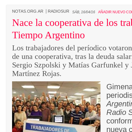
NOTAS.ORG.AR
RADIOSUR
SÁB, 16/04/16
AÑADIR NUEVO CO
Nace la cooperativa de los tr
Tiempo Argentino
Los trabajadores del períodico votaro
de una cooperativa, tras la deuda sala
Sergio Szpolski y Matías Garfunkel y
Martínez Rojas.
Gimena
periodi
Argenti
Radio 
conform
nueva c