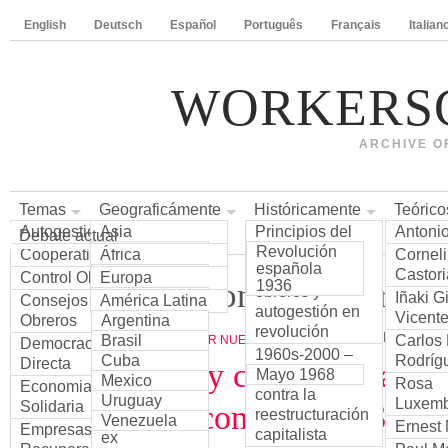
English
Deutsch
Español
Português
Français
Italian
WORKERS
ARCHIVE O
Temas
Geograficámente
Históricamente
Teórico
Autogestión
Asia
Principios del
Antoni
Debate actual
India
Revolución
siglo XX –
Cooperativas
África
Cornel
española
Consejos
Egipto
Castori
Control Obrero
Europa
Siglo XXI - Control obrero h
1936
obreros y
Francia
Iñaki G
Consejos
América Latina
autogestión en
País Vasco
Vicent
Argentina
Obreros
revolución
Grecia
X.HAVAL
ITALIANO
Brasil
Carlos
MIÉ, 28/12/16
AÑADIR NUEVO COMENTARIO
Democracia
1960s-2000 –
España
Cuba
Rodríg
Directa
Cooperativas y comunas: la terc
Mayo 1968
Control obrero
Italia
Mexico
Rosa
Economia
contra la
Portugal
Uruguay
Luxem
Solidaria
Rojava en el conflicto en Siria.
reestructuración
Turquía
Venezuela
Ernest
Empresas
capitalista
ex