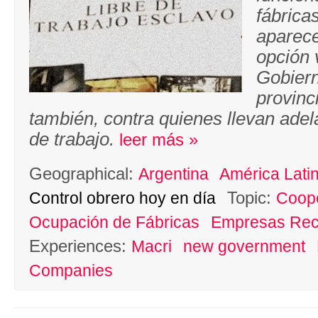
fábrica
aparec
opción 
Gobiern
provinc
también, contra quienes llevan adel
de trabajo.
leer más »
Geographical:
Argentina
América Lati
Topic:
Control obrero hoy en día
Coope
Ocupación de Fábricas
Empresas Rec
Experiences:
Macri
new government
Companies