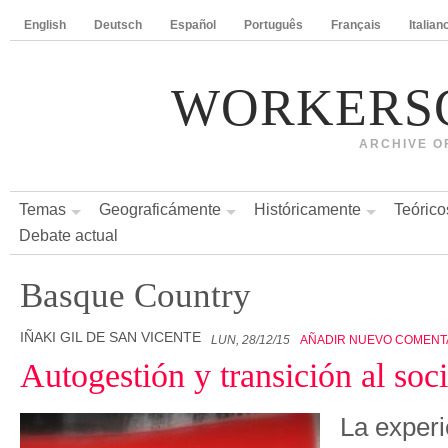
English
Deutsch
Español
Português
Français
Italian
WORKERS
ARCHIVE O
Temas
Geograficámente
Históricamente
Teórico
Debate actual
Basque Country
IÑAKI GIL DE SAN VICENTE
LUN, 28/12/15
AÑADIR NUEVO COMENT
Autogestión y transición al soc
La exper