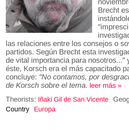
noviembre
Brecht es
instándo
"impresci
investigac
las relaciones entre los consejos o so
partidos. Según Brecht esta investiga
de vital importancia para nosotros..." 
éste, Korsch era el más capacitado p
concluye:
"No contamos, por desgraci
de Korsch sobre el tema.
leer más »
Theorists:
Geog
Iñaki Gil de San Vicente
Country
Europa