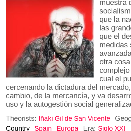
muestra q
socialis
que la na
las gran
que el de
medidas 
avanzada
otra cosa
complejo 
cual el p
cercenando la dictadura del mercado, 
cambio, de la mercancía, y va desarro
uso y la autogestión social generaliz
Theorists:
Geog
Iñaki Gil de San Vicente
Era:
Country
Spain
Europa
Siglo XXI -