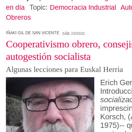
Topic:
en día
Democracia Industrial
Aut
Obreros
IÑAKI GIL DE SAN VICENTE
SÁB, 15/10/11
Cooperativismo obrero, consej
autogestión socialista
Algunas lecciones para Euskal Herria
Erich Ger
Introducc
socializa
imprescin
Korsch, (
1975)-- q