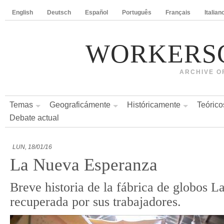
English
Deutsch
Español
Português
Français
Italian
WORKERS
ARCHIVE O
Temas
Geograficámente
Históricamente
Teórico
Debate actual
LUN, 18/01/16
La Nueva Esperanza
Breve historia de la fábrica de globos 
recuperada por sus trabajadores.