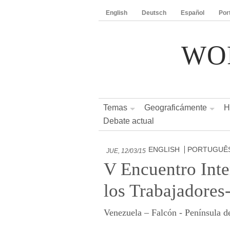
English
Deutsch
Español
Por
WO
Temas
Geograficámente
H
Debate actual
ENGLISH
PORTUGUÊ
JUE, 12/03/15
V Encuentro Int
los Trabajadores
Venezuela – Falcón - Península d