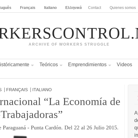
tuguês
Français
Italiano
Ελληνικά
Contact
Quienes somos
RKERSCONTROL.
ARCHIVE OF WORKERS STRUGGLE
istóricamente
Teóricos
Emprendimientos
Videos
S
FRANÇAIS
ITALIANO
ernacional “La Economía de
-Trabajadoras”
A
d
e Paraguaná - Punta Cardón. Del 22 al 26 Julio 2015.
q
i