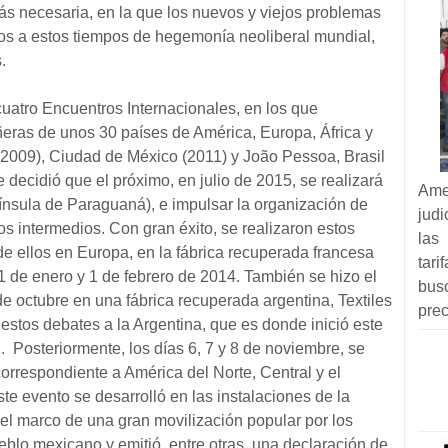
s necesaria, en la que los nuevos y viejos problemas
dos a estos tiempos de hegemonía neoliberal mundial,
.
uatro Encuentros Internacionales, en los que
eras de unos 30 países de América, Europa, África y
2009), Ciudad de México (2011) y João Pessoa, Brasil
 decidió que el próximo, en julio de 2015, se realizará
Am
nsula de Paraguaná), e impulsar la organización de
judi
s intermedios. Con gran éxito, se realizaron estos
las
de ellos en Europa, en la fábrica recuperada francesa
tar
1 de enero y 1 de febrero de 2014. También se hizo el
bus
e octubre en una fábrica recuperada argentina, Textiles
prec
e estos debates a la Argentina, que es donde inició este
. Posteriormente, los días 6, 7 y 8 de noviembre, se
correspondiente a América del Norte, Central y el
te evento se desarrolló en las instalaciones de la
el marco de una gran movilización popular por los
blo mexicano y emitió, entre otras, una declaración de