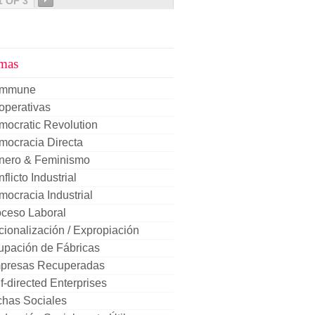
1 OF 3
mas
mmune
operativas
mocratic Revolution
mocracia Directa
nero & Feminismo
flicto Industrial
ocracia Industrial
oceso Laboral
ionalización / Expropiación
upación de Fábricas
presas Recuperadas
f-directed Enterprises
chas Sociales