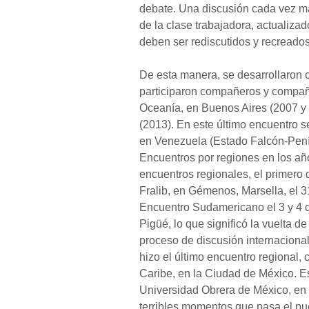
debate. Una discusión cada vez má
de la clase trabajadora, actualiza
deben ser rediscutidos y recreados
De esta manera, se desarrollaron c
participaron compañeros y compañ
Oceanía, en Buenos Aires (2007 y 
(2013). En este último encuentro se
en Venezuela (Estado Falcón-Pení
Encuentros por regiones en los año
encuentros regionales, el primero 
Fralib, en Gémenos, Marsella, el 3
Encuentro Sudamericano el 3 y 4 d
Pigüé, lo que significó la vuelta d
proceso de discusión internacional
hizo el último encuentro regional, 
Caribe, en la Ciudad de México. Es
Universidad Obrera de México, en 
terribles momentos que pasa el pue