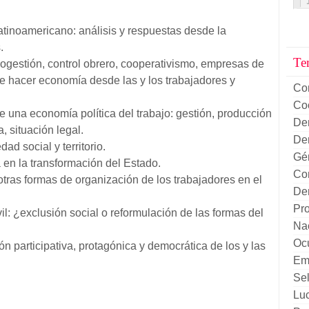
latinoamericano: análisis y respuestas desde la
.
Te
ogestión, control obrero, cooperativismo, empresas de
de hacer economía desde las y los trabajadores y
Co
Co
 una economía política del trabajo: gestión, producción
De
, situación legal.
De
d social y territorio.
Gé
 en la transformación del Estado.
Con
tras formas de organización de los trabajadores en el
Dem
Pr
il: ¿exclusión social o reformulación de las formas del
Nac
Oc
n participativa, protagónica y democrática de los y las
Em
Sel
Lu