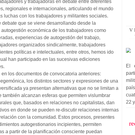
rabajadores y trabajadoras en debate entre diferentes
s, regionales e internacionales, articulando el mundo
luchas con los trabajadores y militantes sociales.
 debate que se viene desarrollando desde la
V 
e autogestión económica de los trabajadores como
radas, experiencias de autogestión del trabajo,
ajadores organizados sindicalmente, trabajadores
ientes políticas e intelectuales, entre otros, hemos ido
ual han participado en las sucesivas ediciones
El 
es.
par
en los documentos de convocatoria anteriores:
mil
egemónica, los distintos sectores y expresiones de una
paí
ersificada ya presentan alternativas que no se limitan a
cuat
ue también alcanzan esferas que permiten vislumbrar
22 y
rales que, basados en relaciones no capitalistas, dan
ivos en donde se pueden re-discutir relaciones internas
 relación con la comunidad. Estos procesos, presentes
re
imientos autogestionarios incipientes, permiten
as a partir de la planificación consciente puedan