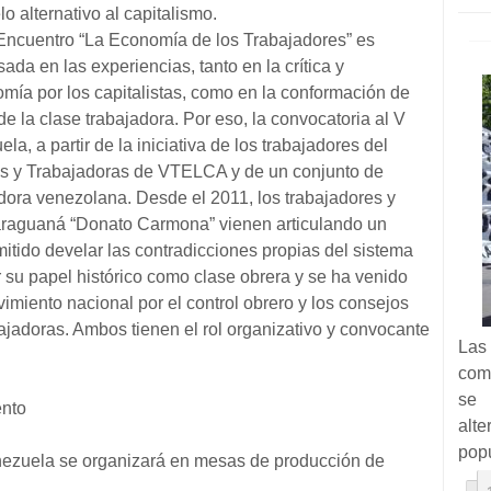
 alternativo al capitalismo.
Encuentro “La Economía de los Trabajadores” es
ada en las experiencias, tanto en la crítica y
nomía por los capitalistas, como en la conformación de
 la clase trabajadora. Por eso, la convocatoria al V
a, a partir de la iniciativa de los trabajadores del
es y Trabajadoras de VTELCA y de un conjunto de
dora venezolana. Desde el 2011, los trabajadores y
araguaná “Donato Carmona” vienen articulando un
itido develar las contradicciones propias del sistema
r su papel histórico como clase obrera y se ha venido
iento nacional por el control obrero y los consejos
ajadoras. Ambos tienen el rol organizativo y convocante
Las
com
se 
ento
alte
pop
enezuela se organizará en mesas de producción de