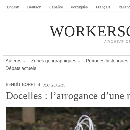
English
Deutsch
Español
Português
Français
Italian
WORKERS
ARCHIVE O
Auteurs
Zones géographiques
Périodes historiques
Débats actuels
BENOÎT BORRITS
JEU, 26/02/15
Docelles : l’arrogance d’une 