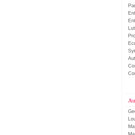
Pa
Ent
Ent
Lut
Pro
Eco
Sy
Aut
Con
Con
Aut
Ge
Lou
Ma
Ma