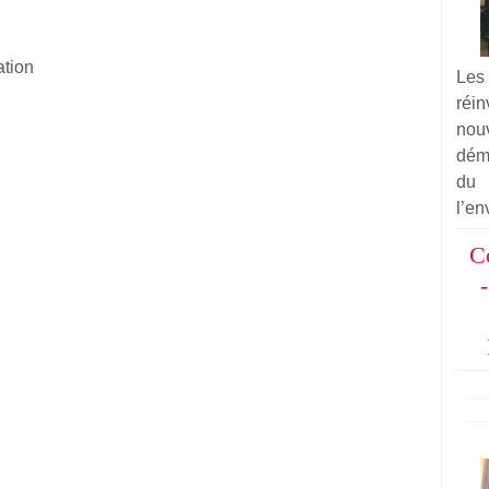
ation
Les
réi
nou
dém
du
l’en
C