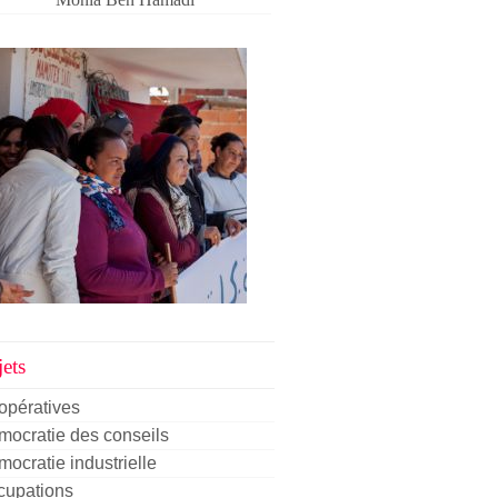
ets
opératives
ocratie des conseils
ocratie industrielle
cupations