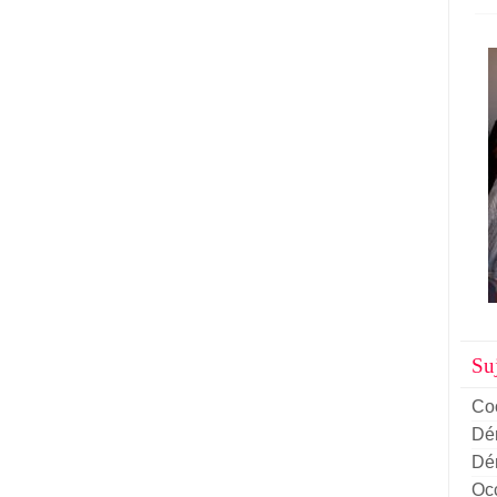
Suj
Co
Dém
Dém
Oc