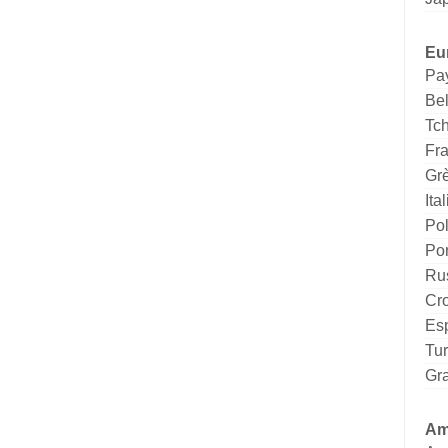
Eu
Pa
Be
Tc
Fr
Gr
Ital
Po
Por
Ru
Cro
Es
Tu
Gr
Am