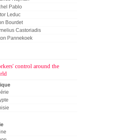
chel Pablo
tor Leduc
on Bourdet
nelius Castoriadis
ton Pannekoek
rkers' control around the
rld
rique
érie
ypte
isie
ie
ine
pon