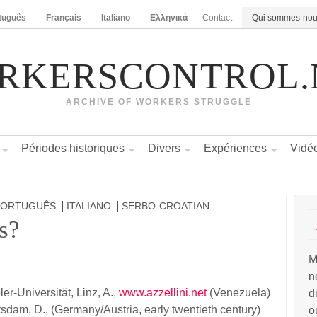
tuguês
Français
Italiano
Ελληνικά
Contact
Qui sommes-no
RKERSCONTROL.
ARCHIVE OF WORKERS STRUGGLE
Périodes historiques
Divers
Expériences
Vidé
PORTUGUÊS
ITALIANO
SERBO-CROATIAN
s?
M
n
er-Universität, Linz, A.,
www.azzellini.net
(Venezuela)
d
tsdam, D., (Germany/Austria, early twentieth century)
o