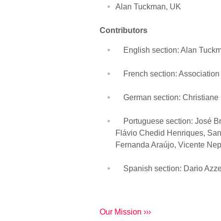
Alan Tuckman, UK
Contributors
English section: Alan Tuckma
French section: Association
German section: Christiane M
Portuguese section: José Br
Flávio Chedid Henriques, Sa
Fernanda Araújo, Vicente N
Spanish section: Dario Azzel
Our Mission ›››