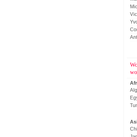
Mi
Vic
Yv
Cor
An
Wo
wo
Af
Alg
Eg
Tun
As
Ch
Ja