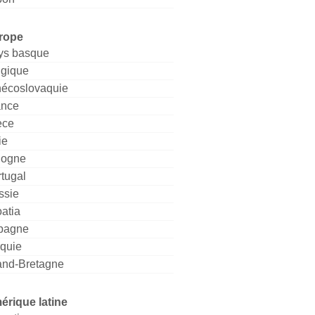
rope
ys basque
lgique
hécoslovaquie
ance
èce
ie
logne
tugal
ssie
atia
pagne
rquie
and-Bretagne
érique latine