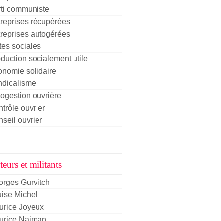
rti communiste
reprises récupérées
reprises autogérées
tes sociales
duction socialement utile
nomie solidaire
ndicalisme
ogestion ouvrière
trôle ouvrier
seil ouvrier
eurs et militants
orges Gurvitch
ise Michel
urice Joyeux
urice Najman