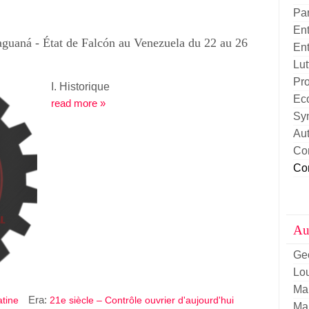
Pa
Ent
aguaná - État de Falcón au Venezuela du 22 au 26
Ent
Lut
Pro
I. Historique
Eco
read more »
Sy
Aut
Con
Con
Aut
Ge
Lou
Ma
Era:
atine
21e siècle – Contrôle ouvrier d'aujourd'hui
Ma