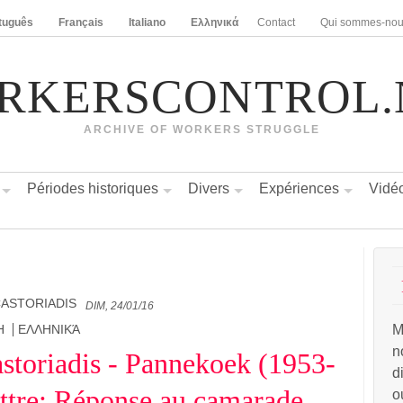
tuguês
Français
Italiano
Ελληνικά
Contact
Qui sommes-no
RKERSCONTROL.
ARCHIVE OF WORKERS STRUGGLE
Périodes historiques
Divers
Expériences
Vidé
ASTORIADIS
DIM, 24/01/16
M
H
ΕΛΛΗΝΙΚΆ
n
storiadis - Pannekoek (1953-
d
ttre: Réponse au camarade
o