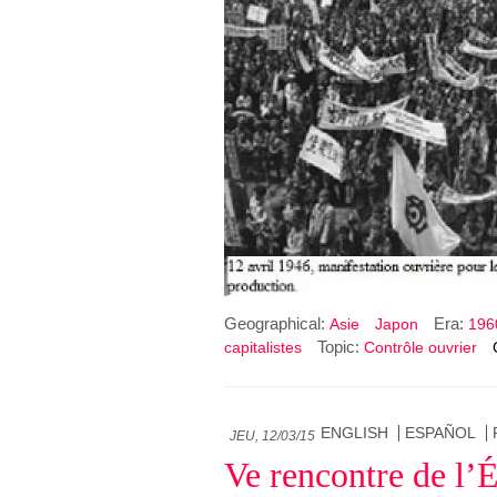
Geographical:
Era:
Asie
Japon
1960
Topic:
capitalistes
Contrôle ouvrier
ENGLISH
ESPAÑOL
JEU, 12/03/15
Ve rencontre de l’É