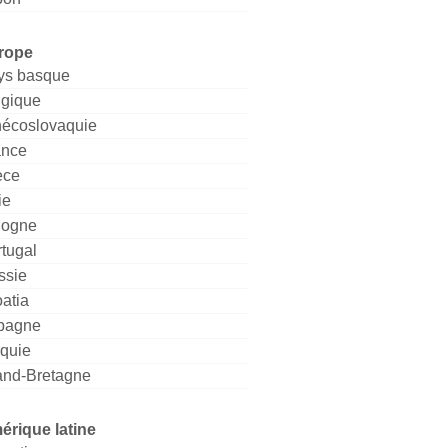
rope
ys basque
lgique
hécoslovaquie
ance
èce
ie
logne
tugal
ssie
atia
pagne
rquie
and-Bretagne
érique latine