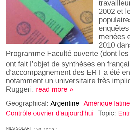
travaille
2002 et l
populaires
enquêtes 
menées e
2010 dans
Programme Faculté ouverte (dont les
ont fait l’objet de synthèses en frança
d’accompagnement des ERT a été e
notamment un universitaire très impl
Ruggeri.
read more »
Geographical:
Argentine
Amérique latine
Topic:
Contrôle ouvrier d'aujourd'hui
Ent
NILS SOLARI
LUN, 03/06/13