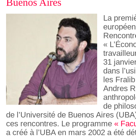
Buenos Aires
La premiè
européen
Rencontre
« L’Écon
travailleu
31 janvier
dans l’us
les Frali
Andres R
anthropol
de philos
de l’Université de Buenos Aires (UBA) e
ces rencontres. Le programme
« Facu
a créé à l’UBA en mars 2002 a été dé