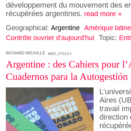
développement du mouvement des en
récupérées argentines.
read more »
Geographical:
Argentine
Amérique latine
Topic:
Contrôle ouvrier d'aujourd'hui
Ent
RICHARD NEUVILLE
MER, 27/11/13
Argentine : des Cahiers pour l’
Cuadernos para la Autogestión
L’univers
Aires (UB
travail i
direction
récupérée