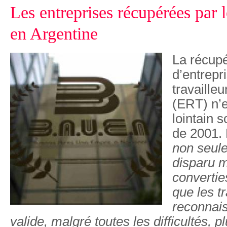
Les entreprises récupérées par l
en Argentine
La récupé
d’entrepr
travaille
(ERT) n’e
lointain s
de 2001.
non seule
disparu m
convertie
que les tr
reconnai
valide, malgré toutes les difficultés, p