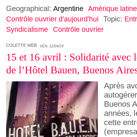
Geographical:
Argentine
Amérique latine
Topic:
Contrôle ouvrier d'aujourd'hui
Ent
Syndicalisme
Contrôle ouvrier
COLETTE WEB
VEN, 11/04/14
15 et 16 avril : Solidarité avec l
de l’Hôtel Bauen, Buenos Aire
Après avo
autogérer
Buenos Ai
années, l
cette ent
(empresa