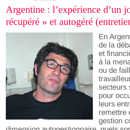
Argentine : l’expérience d’un j
récupéré » et autogéré (entretie
En Argent
de la dé
et financ
à la men
ou de fail
travailleu
secteurs 
pour occu
leurs entr
remettre
gestion co
dimension autogestionnaire, quels son