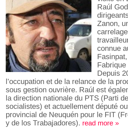
Raúl God
dirigeants
Zanon, u
carrelage
travaille
connue a
Fasinpat
Fabrique 
Depuis 20
l’occupation et de la relance de la pro
sous gestion ouvrière. Raúl est éga
la direction nationale du PTS (Parti de
socialistes) et actuellement député o
provincial de Neuquén­ pour le FIT (F
y de los Trabajadores).
read more »