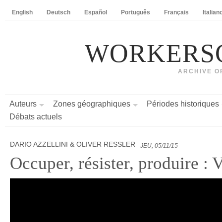
English
Deutsch
Español
Português
Français
Italian
WORKERS
ARCHIVE O
Auteurs
Zones géographiques
Périodes historiques
Débats actuels
DARIO AZZELLINI & OLIVER RESSLER
JEU, 05/11/15
Occuper, résister, produire 