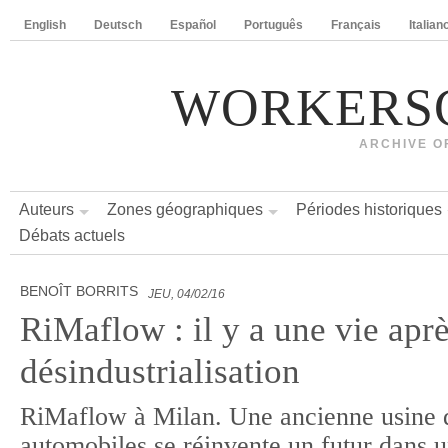
English
Deutsch
Español
Português
Français
Italian
WORKERS
ARCHIVE O
Auteurs
Zones géographiques
Périodes historiques
Débats actuels
BENOÎT BORRITS
JEU, 04/02/16
RiMaflow : il y a une vie aprè
désindustrialisation
RiMaflow à Milan. Une ancienne usine 
automobiles se réinvente un futur dans 