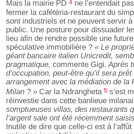
4
Mais la mairie PD
ne l’entendait pas 
fermer la cafétéria-restaurant du simpl
sont industriels et ne peuvent servir à 
public. Une posture pour dissuader l
lieu afin de rendre possible une futur
spéculative immobilière ?
« Le proprié
géant bancaire italien Unicredit, semb
pragmatique,
commente Gigi.
Après t
d’occupation, peut-être qu’il sera prêt
arrangement avec la médiation de la 
5
Milan ? »
Car la Ndrangheta
s’est 
réinvestie dans cette banlieue milana
somptueuses villas, des restaurants q
l’argent sale ont été récemment saisi
Inutile de dire que celle-ci est à l’affû