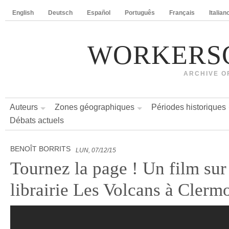
English
Deutsch
Español
Português
Français
Italian
WORKERS
ARCHIVE O
Auteurs
Zones géographiques
Périodes historiques
Débats actuels
BENOÎT BORRITS
LUN, 07/12/15
Tournez la page ! Un film sur
librairie Les Volcans à Clerm