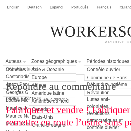
English
Deutsch
Español
Português
Français
Italian
WORKERS
ARCHIVE O
Auteurs
Zones géographiques
Périodes historiques
Débats actuels
Cornelius
Asie & Oceanie
Contrôle ouvrier
Castoriadis
jusqu'au 19e siècle
Europe
Chine
Commune de Paris
Répondre au commentaire
Anton Pannekoek
Début du vingtième
1871
Afrique
Basque Country
siècle – Conseils
Georges Gurvitch
Révolution
Amérique latine
Belgique
Algérie
DIDIER EPSZTAJN
Luttes anti-
espagnole 1936
MER, 08/07/15
Louise Michel
Amérique du nord
Croatie
Egypte
Argentine
coloniales,
Fabriquer et vendre ! Fabriquer
Révolution russe
Maurice Joyeux
Espagna
Tunisie
Brésil
Canada
révolutions
Maurice Najman
France
Mexique
Etats-Unis
remettre en route l’usine sans p
démocratiques et
Michel Pablo
Grand-Bretagne
contrôle ouvrier