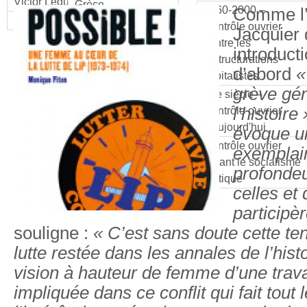
Victor Leduc
Grèce
1960-2000 –
Comme l’
Yvon Bourdet
Italie
Contrôle ouvrier
Jacquier
Pologne
contre les
introducti
restructurations
Tchécoslovaquie
d’abord
«
capitalistes
grève gé
21e siècle –
l’histoire 
Contrôle ouvrier
d'aujourd'hui
évoque u
Contrôle ouvrier
exemplair
durant le socialisme
profondeu
étatique
celles et
participèr
souligne :
« C’est sans doute cette te
lutte restée dans les annales de l’histo
vision à hauteur de femme d’une trava
impliquée dans ce conflit qui fait tout l