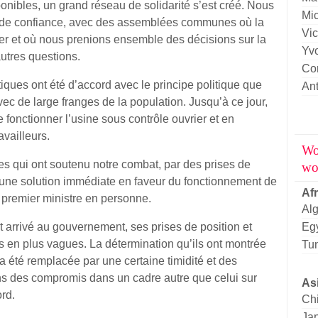
onibles, un grand réseau de solidarité s’est créé. Nous
Mi
ns de confiance, avec des assemblées communes où la
Vic
er et où nous prenions ensemble des décisions sur la
Yv
autres questions.
Cor
ques ont été d’accord avec le principe politique que
An
ec de large franges de la population. Jusqu’à ce jour,
re fonctionner l’usine sous contrôle ouvrier et en
vailleurs.
Wo
ues qui ont soutenu notre combat, par des prises de
wo
une solution immédiate en faveur du fonctionnement de
Af
el premier ministre en personne.
Alg
 arrivé au gouvernement, ses prises de position et
Eg
en plus vagues. La détermination qu’ils ont montrée
Tun
 a été remplacée par une certaine timidité et des
ns des compromis dans un cadre autre que celui sur
As
rd.
Ch
Ja