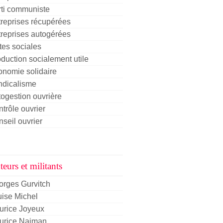
rti communiste
reprises récupérées
reprises autogérées
tes sociales
duction socialement utile
nomie solidaire
ndicalisme
ogestion ouvrière
trôle ouvrier
seil ouvrier
eurs et militants
orges Gurvitch
ise Michel
urice Joyeux
urice Najman