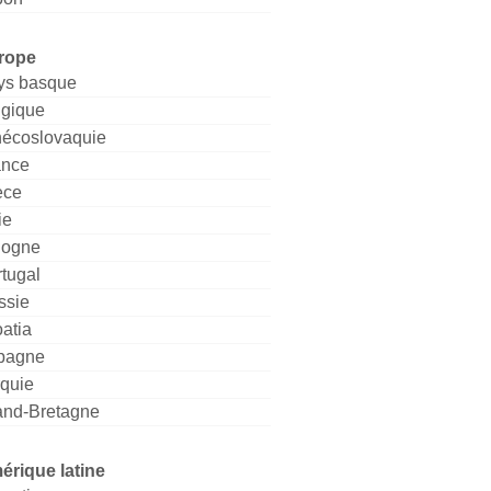
rope
ys basque
lgique
hécoslovaquie
ance
èce
ie
logne
tugal
ssie
atia
pagne
rquie
and-Bretagne
érique latine