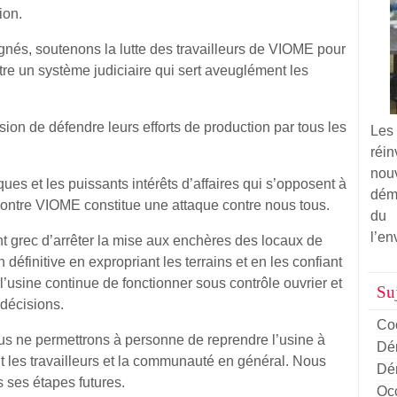
ion.
ignés, soutenons la lutte des travailleurs de VIOME pour
contre un système judiciaire qui sert aveuglément les
ion de défendre leurs efforts de production par tous les
Les
réi
nou
es et les puissants intérêts d’affaires qui s’opposent à
dém
contre VIOME constitue une attaque contre nous tous.
du
l’en
rec d’arrêter la mise aux enchères des locaux de
définitive en expropriant les terrains et en les confiant
 l’usine continue de fonctionner sous contrôle ouvrier et
Suj
 décisions.
Co
s ne permettrons à personne de reprendre l’usine à
Dém
nt les travailleurs et la communauté en général. Nous
Dém
s ses étapes futures.
Oc