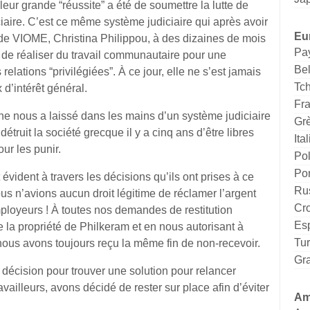
eur grande “réussite” a été de soumettre la lutte de
aire. C’est ce même système judiciaire qui après avoir
Eu
de VIOME, Christina Philippou, à des dizaines de mois
Pa
 de réaliser du travail communautaire pour une
Be
relations “privilégiées”. À ce jour, elle ne s’est jamais
Tc
 d’intérêt général.
Fr
 nous a laissé dans les mains d’un système judiciaire
Gr
étruit la société grecque il y a cinq ans d’être libres
Ital
ur les punir.
Po
Por
t évident à travers les décisions qu’ils ont prises à ce
Ru
nous n’avions aucun droit légitime de réclamer l’argent
Cro
loyeurs ! À toutes nos demandes de restitution
Es
de la propriété de Philkeram et en nous autorisant à
Tu
ous avons toujours reçu la même fin de non-recevoir.
Gr
 décision pour trouver une solution pour relancer
ravailleurs, avons décidé de rester sur place afin d’éviter
Am