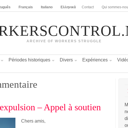
tuguês
Français
Italiano
Ελληνικά
Contact
Qui sommes-no
RKERSCONTROL.
ARCHIVE OF WORKERS STRUGGLE
Périodes historiques
Divers
Expériences
Vidé
mentaire
pulsion – Appel à soutien
M
n
d
Chers amis,
o