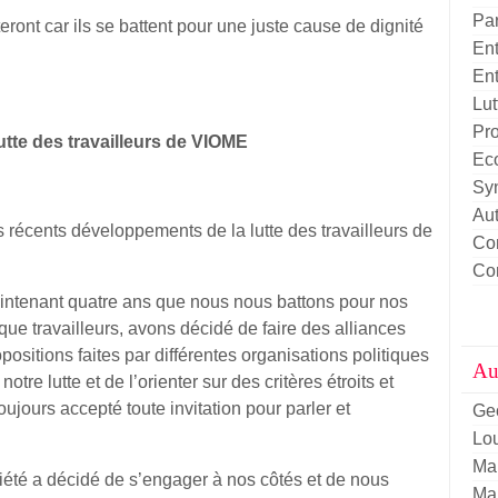
Pa
ront car ils se battent pour une juste cause de dignité
Ent
Ent
Lut
Pro
tte des travailleurs de VIOME
Eco
Sy
Aut
récents développements de la lutte des travailleurs de
Con
Con
intenant quatre ans que nous nous battons pour nos
 que travailleurs, avons décidé de faire des alliances
positions faites par différentes organisations politiques
Aut
otre lutte et de l’orienter sur des critères étroits et
oujours accepté toute invitation pour parler et
Ge
Lou
Ma
iété a décidé de s’engager à nos côtés et de nous
Ma