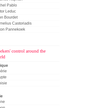
chel Pablo
tor Leduc
on Bourdet
nelius Castoriadis
ton Pannekoek
rkers' control around the
rld
rique
érie
ypte
isie
ie
ine
pon