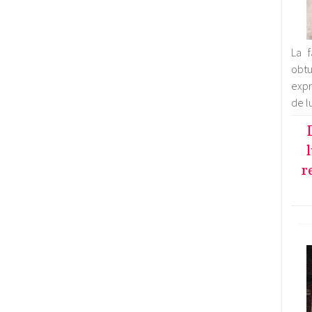
La 
obt
expr
de l
r