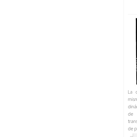
La 
mis
diná
de 
tran
de p