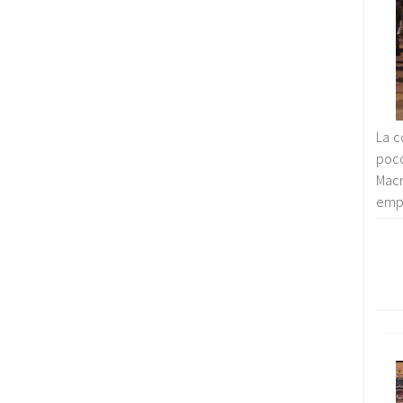
La c
poco
Macr
empr