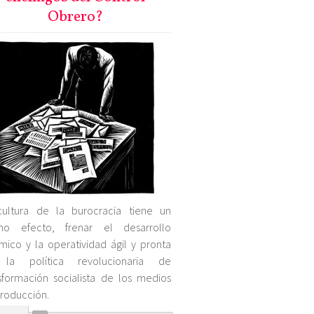
Obrero?
cultura de la burocracia tiene un
mo efecto, frenar el desarrollo
mico y la operatividad ágil y pronta
la política revolucionaria de
sformación socialista de los medios
roducción.