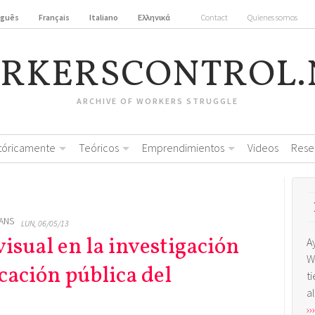
uguês
Français
Italiano
Ελληνικά
Contact
Quienes somos
RKERSCONTROL.
ARCHIVE OF WORKERS STRUGGLE
stóricamente
Teóricos
Emprendimientos
Videos
Rese
SANS
LUN, 06/05/13
isual en la investigación
A
W
cación pública del
t
a
›››