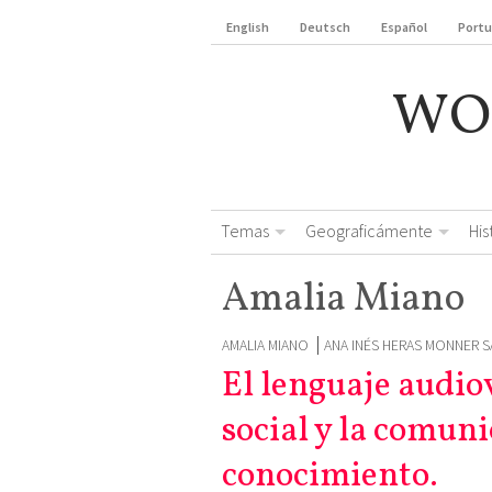
English
Deutsch
Español
Port
WO
Temas
Geograficámente
Hi
Amalia Miano
AMALIA MIANO
ANA INÉS HERAS MONNER 
El lenguaje audiov
social y la comuni
conocimiento.