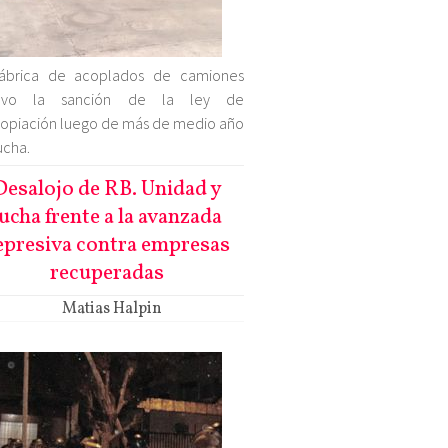
fábrica de acoplados de camiones
uvo la sanción de la ley de
opiación luego de más de medio año
ucha.
Desalojo de RB. Unidad y
lucha frente a la avanzada
epresiva contra empresas
recuperadas
Matias Halpin