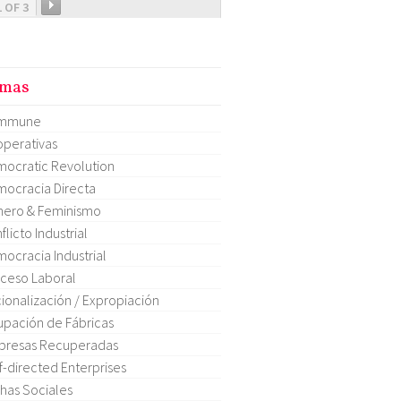
1 OF 3
mas
mmune
perativas
ocratic Revolution
ocracia Directa
ero & Feminismo
flicto Industrial
ocracia Industrial
ceso Laboral
ionalización / Expropiación
pación de Fábricas
presas Recuperadas
f-directed Enterprises
has Sociales