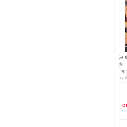
Se t
del 
imp
apol
o