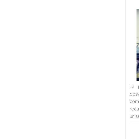
La 
desv
comb
recu
un s