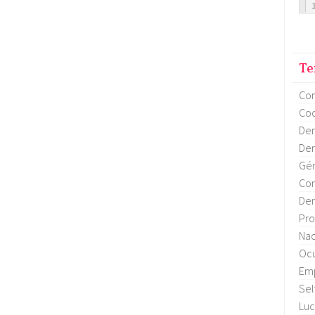
Te
Co
Coo
Dem
Dem
Gén
Con
Dem
Pro
Nac
Ocu
Em
Sel
Luc