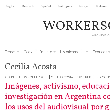
English
Deutsch
Español
Português
Français
Italiano
WORKERS
ARCHIVE 
Temas
Geograficámente
Históricamente
Teóricos
Cecilia Acosta
ANA INÉS HERAS MONNER SANS
CECILIA ACOSTA
DAVID BURIN
JORGELI
Imágenes, activismo, educaci
investigación en Argentina 
los usos del audiovisual por 