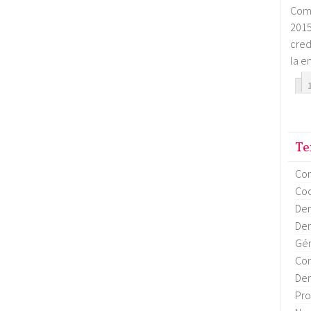
Com
2015
cred
la e
Te
Co
Coo
Dem
Dem
Gén
Con
Dem
Pro