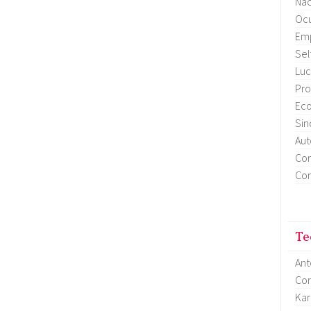
Nac
Ocu
Em
Sel
Luc
Pro
Eco
Sin
Aut
Con
Con
Te
Ant
Cor
Kar