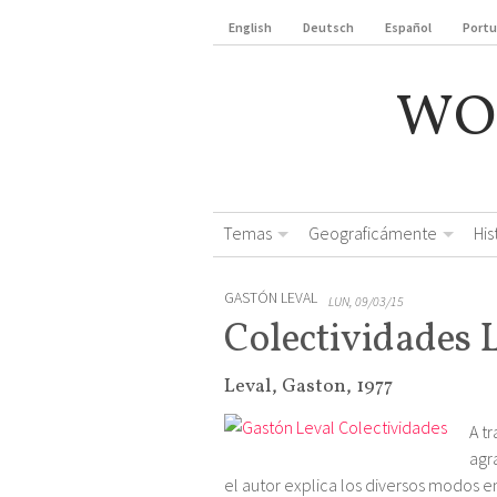
English
Deutsch
Español
Port
WO
Temas
Geograficámente
Hi
GASTÓN LEVAL
LUN, 09/03/15
Colectividades 
Leval, Gaston, 1977
A t
agra
el autor explica los diversos modos en 