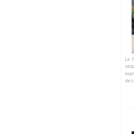
La 
obt
expr
de l