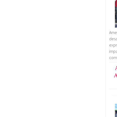
Amen
des
exp
imp
comp
A