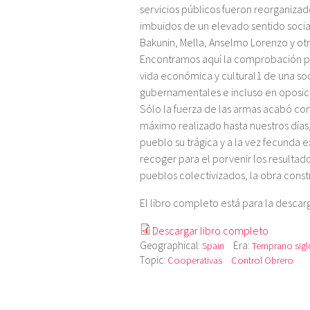
servicios públicos fueron reorganizad
imbuidos de un elevado sentido social
Bakunin, Mella, Anselmo Lorenzo y otr
Encontramos aquí la comprobación prác
vida económica y cultural1 de una so
gubernamentales e incluso en oposici
Sólo la fuerza de las armas acabó con
máximo realizado hasta nuestros días, 
pueblo su trágica y a la vez fecunda e
recoger para el porvenir los resultado
pueblos colectivizados, la obra const
El libro completo está para la descar
Descargar libro completo
Geographical:
Era:
Spain
Temprano sigl
Topic:
Cooperativas
Control Obrero