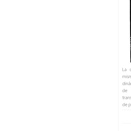
La 
mis
diná
de 
tran
de p