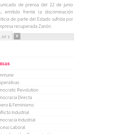
unicado de prensa del 22 de junio
, emitido frente la discriminación
iticia de parte del Estado sufrida por
mpresa recuperada Zanón.
1 OF 3
mas
mmune
perativas
ocratic Revolution
ocracia Directa
ero & Feminismo
flicto Industrial
ocracia Industrial
ceso Laboral