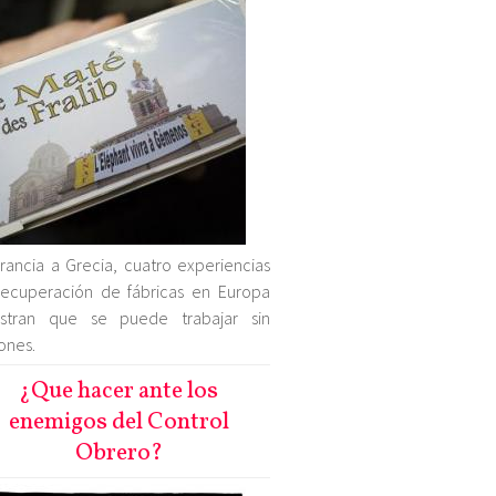
rancia a Grecia, cuatro experiencias
ecuperación de fábricas en Europa
stran que se puede trabajar sin
ones.
¿Que hacer ante los
enemigos del Control
Obrero?