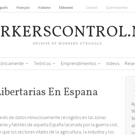
uguês
Français
Italiano
Ελληνικά
Contact
Quienes somos
RKERSCONTROL.
ARCHIVE OF WORKERS STRUGGLE
stóricamente
Teóricos
Emprendimientos
Videos
Rese
Libertarias En Espana
A
W
ravés de datos minuciosamente recogidos en las zonas
t
rias y fabriles de aquella España lacerada por la guerra civil,
a
que los sectores vitales de la agricultura, la industria y los
›››