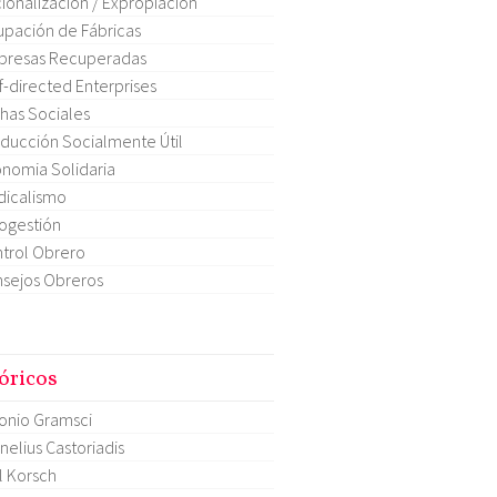
ionalización / Expropiación
pación de Fábricas
presas Recuperadas
f-directed Enterprises
has Sociales
ducción Socialmente Útil
nomia Solidaria
dicalismo
ogestión
trol Obrero
sejos Obreros
óricos
onio Gramsci
nelius Castoriadis
l Korsch