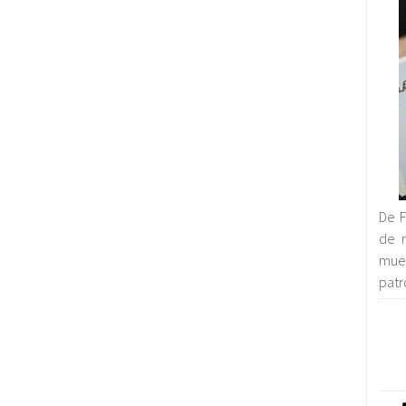
De F
de r
mue
patr