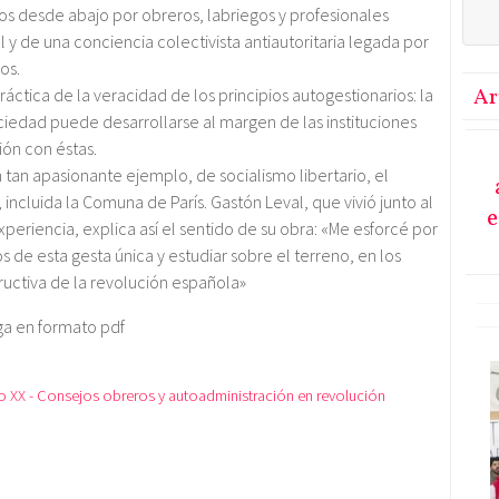
os desde abajo por obreros, labriegos y profesionales
 y de una conciencia colectivista antiautoritaria legada por
os.
tica de la veracidad de los principios autogestionarios: la
Ar
ciedad puede desarrollarse al margen de las instituciones
ón con éstas.
 tan apasionante ejemplo, de socialismo libertario, el
incluida la Comuna de París. Gastón Leval, que vivió junto al
e
xperiencia, explica así el sentido de su obra: «Me esforcé por
s de esta gesta única y estudiar sobre el terreno, en los
ructiva de la revolución española»
ga en formato pdf
o XX - Consejos obreros y autoadministración en revolución