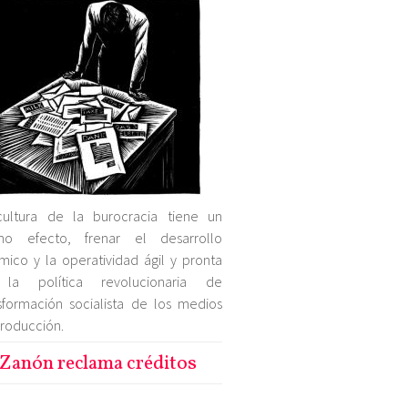
cultura de la burocracia tiene un
mo efecto, frenar el desarrollo
mico y la operatividad ágil y pronta
la política revolucionaria de
sformación socialista de los medios
roducción.
Zanón reclama créditos